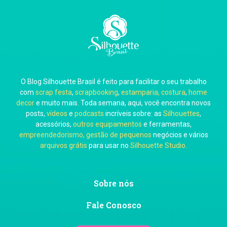
Carla Eschberger
O Blog Silhouette Brasil é feito para facilitar o seu trabalho
Carol Pessoa
com
scrap festa
,
scrapbooking
,
estamparia, costura
,
home
decor
e muito mais. Toda semana, aqui, você encontra novos
posts,
vídeos
e
podcasts
incríveis sobre: as
Silhouettes
,
acessórios,
outros equipamentos
e ferramentas,
empreendedorismo, gestão de pequenos
negócios e vários
arquivos grátis
para usar no
Silhouette Studio
.
Ju Mirthes
Sobre nós
Fale Conosco