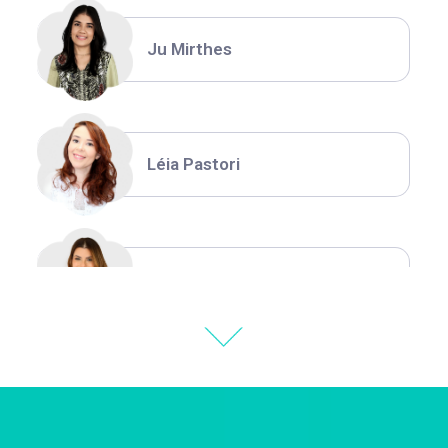
Ju Mirthes
Léia Pastori
Natália Moura
Thiara Ney