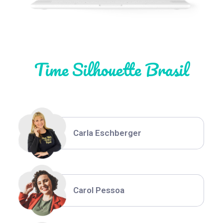
Natália Moura
Time Silhouette Brasil
Thiara Ney
Carla Eschberger
Carol Pessoa