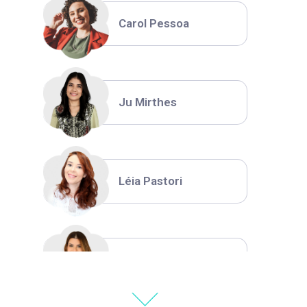
Carol Pessoa
Ju Mirthes
Léia Pastori
Natália Moura