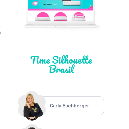
Léia Pastori
4
Natália Moura
Time Silhouette
Brasil
Thiara Ney
Carla Eschberger