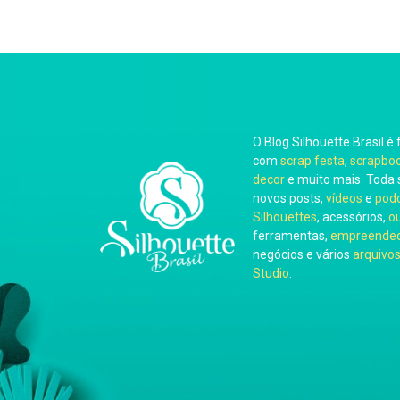
O Blog Silhouette Brasil é 
com
scrap festa
,
scrapbo
decor
e muito mais. Toda 
novos posts,
vídeos
e
pod
Silhouettes
, acessórios,
o
ferramentas,
empreended
negócios e vários
arquivos
Studio
.