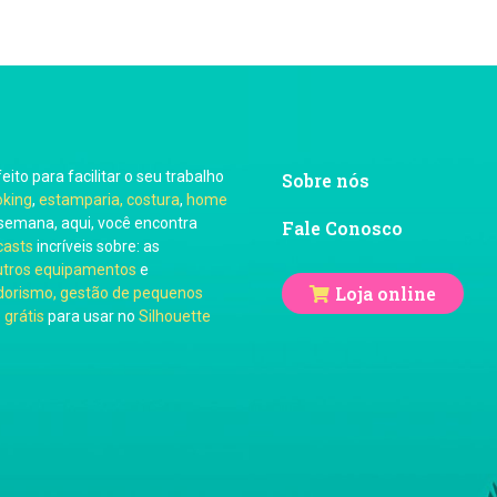
feito para facilitar o seu trabalho
Sobre nós
oking
,
estamparia, costura
,
home
semana, aqui, você encontra
Fale Conosco
casts
incríveis sobre: as
utros equipamentos
e
Loja online
orismo, gestão de pequenos
 grátis
para usar no
Silhouette