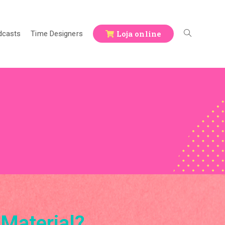
Loja online
dcasts
Time Designers
Material?