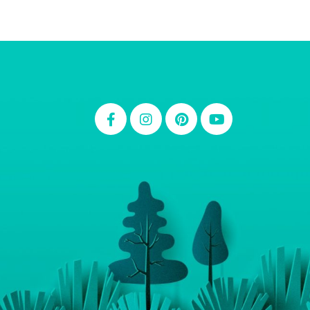
Thiara Ney
Carla Eschberger
Carol Pessoa
Ju Mirthes