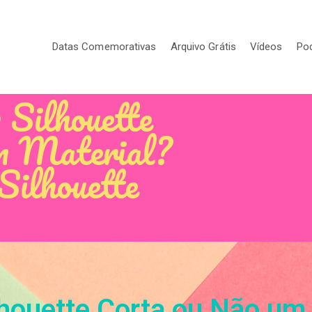
Datas Comemorativas
Arquivo Grátis
Vídeos
Po
 Silhouette
m Material?
Silhouette
houette Corta ou Não um 