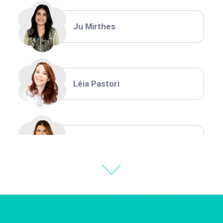
Ju Mirthes
Léia Pastori
Natália Moura
Thiara Ney