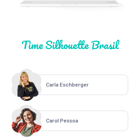
Natália Moura
Time Silhouette Brasil
Thiara Ney
Carla Eschberger
Carol Pessoa