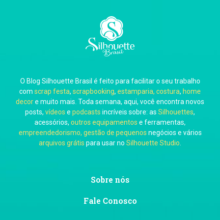
Carla Eschberger
O Blog Silhouette Brasil é feito para facilitar o seu trabalho
Carol Pessoa
com
scrap festa
,
scrapbooking
,
estamparia, costura
,
home
decor
e muito mais. Toda semana, aqui, você encontra novos
posts,
vídeos
e
podcasts
incríveis sobre: as
Silhouettes
,
acessórios,
outros equipamentos
e ferramentas,
empreendedorismo, gestão de pequenos
negócios e vários
arquivos grátis
para usar no
Silhouette Studio
.
Ju Mirthes
Sobre nós
Fale Conosco