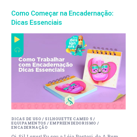
Como Começar na Encadernação:
Dicas Essenciais
DICAS DE USO
/
SILHOUETTE CAMEO 5
/
EQUIPAMENTOS
/
EMPREENDEDORISMO
/
ENCADERNAÇÃO
Oi, Sil Lover! Eu sou a Léia Pastori, da A Bem