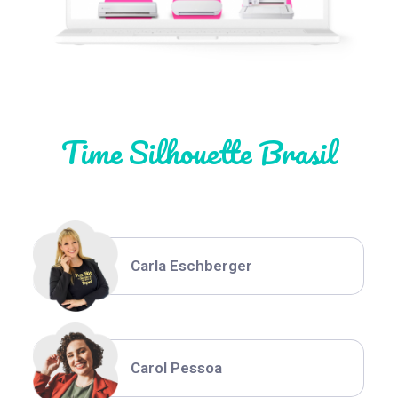
Natália Moura
Time Silhouette Brasil
Thiara Ney
Carla Eschberger
Carol Pessoa