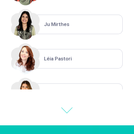
Ju Mirthes
Léia Pastori
Natália Moura
Thiara Ney