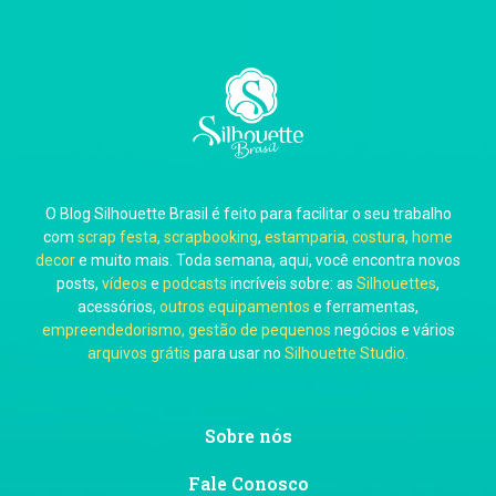
Carla Eschberger
O Blog Silhouette Brasil é feito para facilitar o seu trabalho
Carol Pessoa
com
scrap festa
,
scrapbooking
,
estamparia, costura
,
home
decor
e muito mais. Toda semana, aqui, você encontra novos
posts,
vídeos
e
podcasts
incríveis sobre: as
Silhouettes
,
acessórios,
outros equipamentos
e ferramentas,
empreendedorismo, gestão de pequenos
negócios e vários
arquivos grátis
para usar no
Silhouette Studio
.
Ju Mirthes
Sobre nós
Fale Conosco