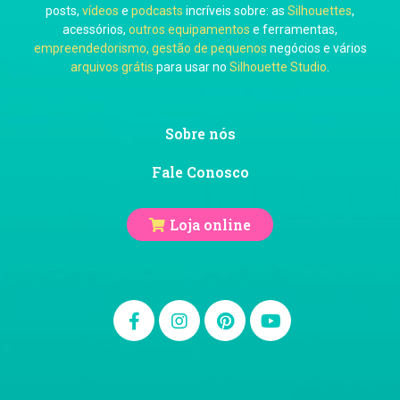
posts,
vídeos
e
podcasts
incríveis sobre: as
Silhouettes
,
acessórios,
outros equipamentos
e ferramentas,
empreendedorismo, gestão de pequenos
negócios e vários
arquivos grátis
para usar no
Silhouette Studio
.
Ju Mirthes
Sobre nós
Fale Conosco
Loja online