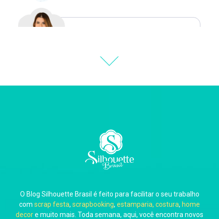
Natália Moura
Thiara Ney
Carla Eschberger
O Blog Silhouette Brasil é feito para facilitar o seu trabalho
Carol Pessoa
com
scrap festa
,
scrapbooking
,
estamparia, costura
,
home
decor
e muito mais. Toda semana, aqui, você encontra novos