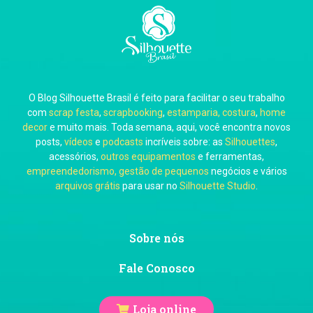
Carla Eschberger
O Blog Silhouette Brasil é feito para facilitar o seu trabalho
Carol Pessoa
com
scrap festa
,
scrapbooking
,
estamparia, costura
,
home
decor
e muito mais. Toda semana, aqui, você encontra novos
posts,
vídeos
e
podcasts
incríveis sobre: as
Silhouettes
,
acessórios,
outros equipamentos
e ferramentas,
empreendedorismo, gestão de pequenos
negócios e vários
arquivos grátis
para usar no
Silhouette Studio
.
Ju Mirthes
Sobre nós
Fale Conosco
Loja online