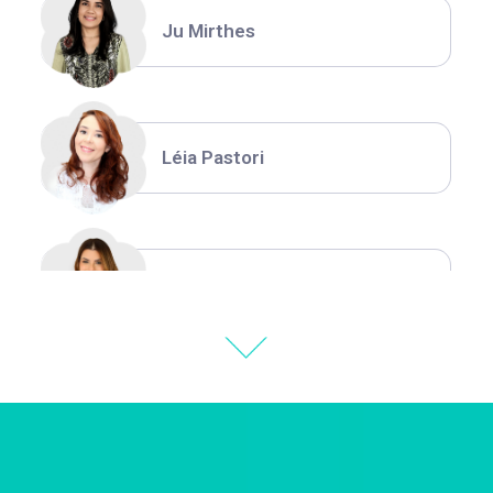
Ju Mirthes
Léia Pastori
Natália Moura
Thiara Ney