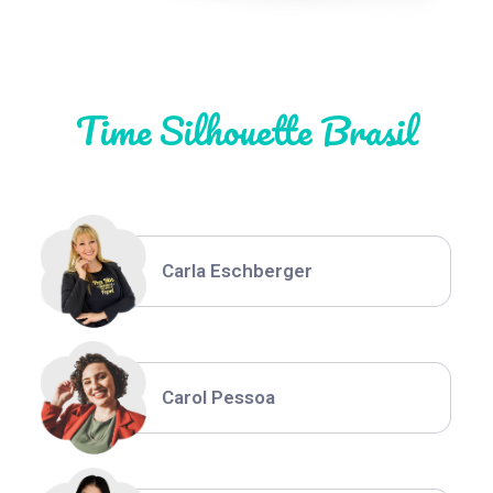
Natália Moura
Time Silhouette Brasil
Thiara Ney
Carla Eschberger
Carol Pessoa