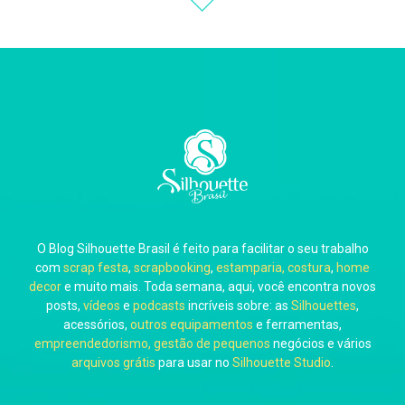
Thiara Ney
Carla Eschberger
O Blog Silhouette Brasil é feito para facilitar o seu trabalho
Carol Pessoa
com
scrap festa
,
scrapbooking
,
estamparia, costura
,
home
decor
e muito mais. Toda semana, aqui, você encontra novos
posts,
vídeos
e
podcasts
incríveis sobre: as
Silhouettes
,
acessórios,
outros equipamentos
e ferramentas,
empreendedorismo, gestão de pequenos
negócios e vários
arquivos grátis
para usar no
Silhouette Studio
.
Ju Mirthes