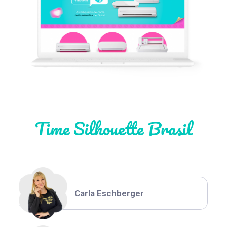
Léia Pastori
Natália Moura
Time Silhouette Brasil
Thiara Ney
Carla Eschberger