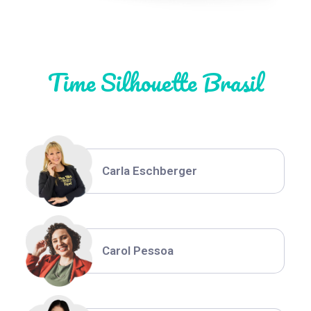
Natália Moura
Time Silhouette Brasil
Thiara Ney
Carla Eschberger
Carol Pessoa