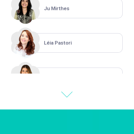
Ju Mirthes
Léia Pastori
Natália Moura
Thiara Ney