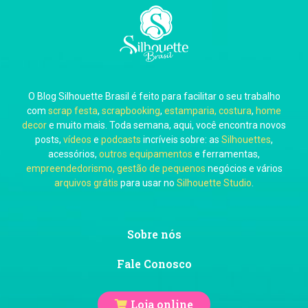
Carla Eschberger
O Blog Silhouette Brasil é feito para facilitar o seu trabalho
Carol Pessoa
com
scrap festa
,
scrapbooking
,
estamparia, costura
,
home
decor
e muito mais. Toda semana, aqui, você encontra novos
posts,
vídeos
e
podcasts
incríveis sobre: as
Silhouettes
,
acessórios,
outros equipamentos
e ferramentas,
empreendedorismo, gestão de pequenos
negócios e vários
arquivos grátis
para usar no
Silhouette Studio
.
Ju Mirthes
Sobre nós
Fale Conosco
Loja online