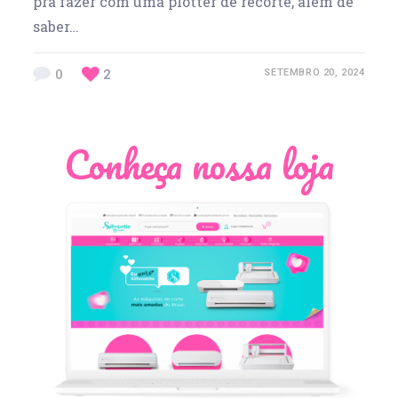
pra fazer com uma plotter de recorte, além de
saber…
0
2
SETEMBRO 20, 2024
Conheça nossa loja
Léia Pastori