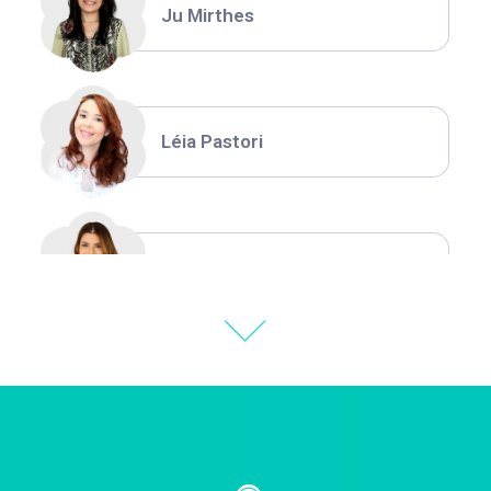
Ju Mirthes
Léia Pastori
Natália Moura
Thiara Ney