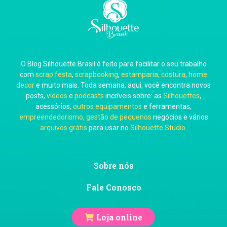
Carla Eschberger
O Blog Silhouette Brasil é feito para facilitar o seu trabalho
Carol Pessoa
com
scrap festa
,
scrapbooking
,
estamparia, costura
,
home
decor
e muito mais. Toda semana, aqui, você encontra novos
posts,
vídeos
e
podcasts
incríveis sobre: as
Silhouettes
,
acessórios,
outros equipamentos
e ferramentas,
empreendedorismo, gestão de pequenos
negócios e vários
arquivos grátis
para usar no
Silhouette Studio
.
Ju Mirthes
Sobre nós
Fale Conosco
Loja online