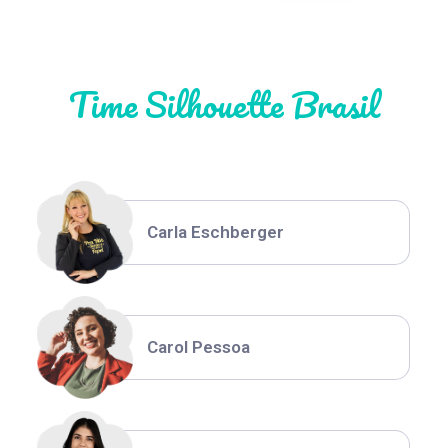
Natália Moura
Time Silhouette Brasil
Thiara Ney
Carla Eschberger
Carol Pessoa