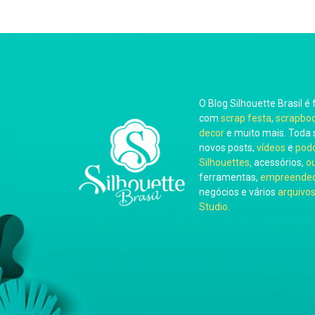
O Blog Silhouette Brasil é 
com
scrap festa
,
scrapbo
decor
e muito mais. Toda 
novos posts,
vídeos
e
pod
Silhouettes
, acessórios,
o
ferramentas,
empreended
negócios e vários
arquivos
Studio
.