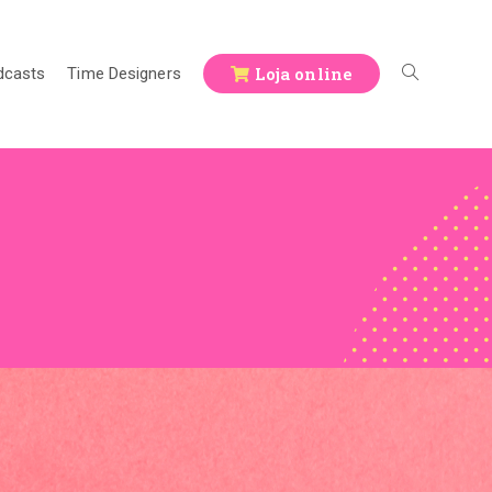
Loja online
dcasts
Time Designers