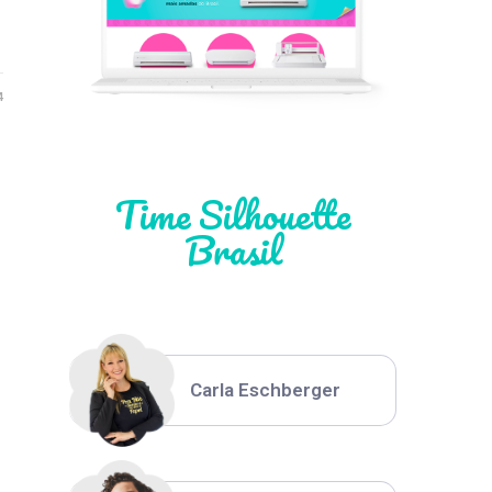
Léia Pastori
4
Natália Moura
Time Silhouette
Brasil
Thiara Ney
Carla Eschberger