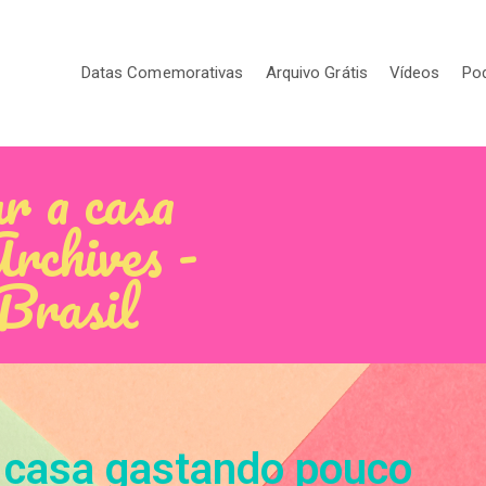
Datas Comemorativas
Arquivo Grátis
Vídeos
Po
ar a casa
rchives -
 Brasil
a casa gastando pouco