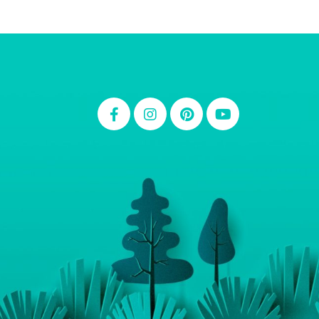
Thiara Ney
Carla Eschberger
Carol Pessoa
Ju Mirthes