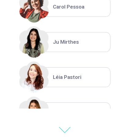
Carol Pessoa
Ju Mirthes
Léia Pastori
Natália Moura