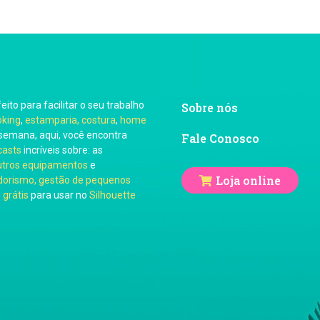
feito para facilitar o seu trabalho
Sobre nós
oking
,
estamparia, costura
,
home
semana, aqui, você encontra
Fale Conosco
casts
incríveis sobre: as
utros equipamentos
e
Loja online
orismo, gestão de pequenos
 grátis
para usar no
Silhouette