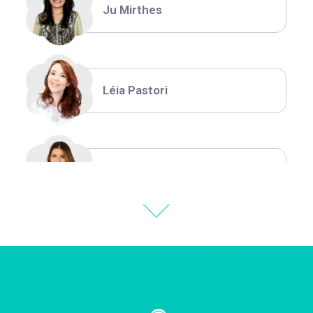
Ju Mirthes
Léia Pastori
Natália Moura
Thiara Ney