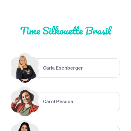
Natália Moura
Time Silhouette Brasil
Thiara Ney
Carla Eschberger
Carol Pessoa