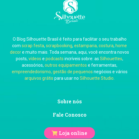
Carla Eschberger
O Blog Silhouette Brasil é feito para facilitar o seu trabalho
Carol Pessoa
com
scrap festa
,
scrapbooking
,
estamparia, costura
,
home
decor
e muito mais. Toda semana, aqui, você encontra novos
posts,
vídeos
e
podcasts
incríveis sobre: as
Silhouettes
,
acessórios,
outros equipamentos
e ferramentas,
empreendedorismo, gestão de pequenos
negócios e vários
arquivos grátis
para usar no
Silhouette Studio
.
Ju Mirthes
Sobre nós
Fale Conosco
Loja online