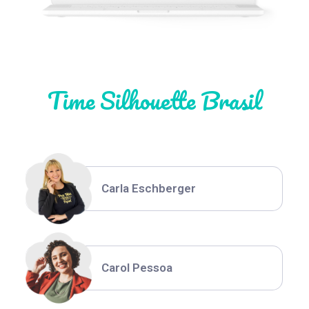
Natália Moura
Time Silhouette Brasil
Thiara Ney
Carla Eschberger
Carol Pessoa