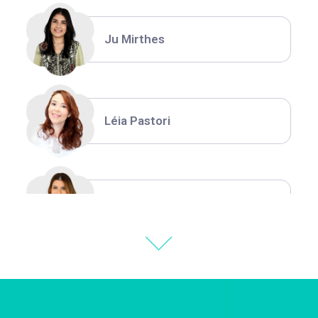
Ju Mirthes
Léia Pastori
Natália Moura
Thiara Ney