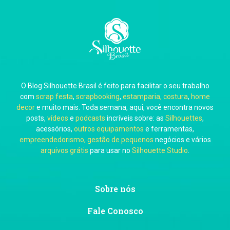
Carla Eschberger
O Blog Silhouette Brasil é feito para facilitar o seu trabalho
Carol Pessoa
com
scrap festa
,
scrapbooking
,
estamparia, costura
,
home
decor
e muito mais. Toda semana, aqui, você encontra novos
posts,
vídeos
e
podcasts
incríveis sobre: as
Silhouettes
,
acessórios,
outros equipamentos
e ferramentas,
empreendedorismo, gestão de pequenos
negócios e vários
arquivos grátis
para usar no
Silhouette Studio
.
Ju Mirthes
Sobre nós
Fale Conosco