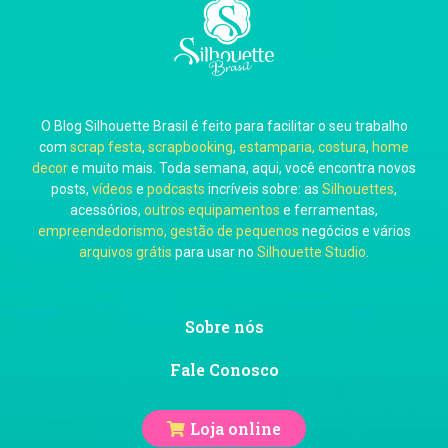
Carla Eschberger
O Blog Silhouette Brasil é feito para facilitar o seu trabalho
Carol Pessoa
com
scrap festa
,
scrapbooking
,
estamparia, costura
,
home
decor
e muito mais. Toda semana, aqui, você encontra novos
posts,
vídeos
e
podcasts
incríveis sobre: as
Silhouettes
,
acessórios,
outros equipamentos
e ferramentas,
empreendedorismo, gestão de pequenos
negócios e vários
arquivos grátis
para usar no
Silhouette Studio
.
Ju Mirthes
Sobre nós
Fale Conosco
Loja online