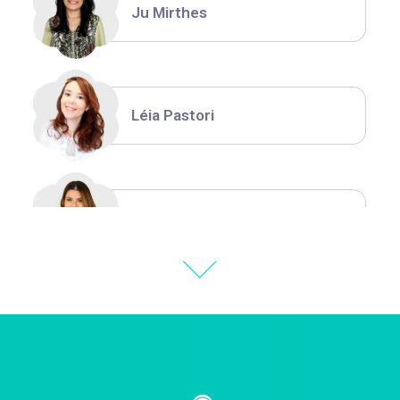
Ju Mirthes
Léia Pastori
Natália Moura
Thiara Ney