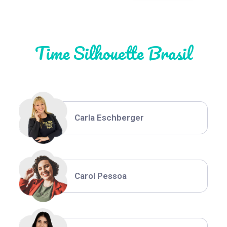
Natália Moura
Time Silhouette Brasil
Thiara Ney
Carla Eschberger
Carol Pessoa