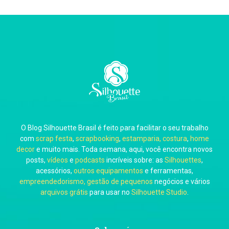
Thiara Ney
Carla Eschberger
O Blog Silhouette Brasil é feito para facilitar o seu trabalho
Carol Pessoa
com
scrap festa
,
scrapbooking
,
estamparia, costura
,
home
decor
e muito mais. Toda semana, aqui, você encontra novos
posts,
vídeos
e
podcasts
incríveis sobre: as
Silhouettes
,
acessórios,
outros equipamentos
e ferramentas,
empreendedorismo, gestão de pequenos
negócios e vários
arquivos grátis
para usar no
Silhouette Studio
.
Ju Mirthes