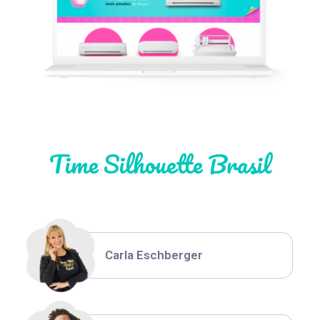
Léia Pastori
Natália Moura
Time Silhouette Brasil
Thiara Ney
Carla Eschberger