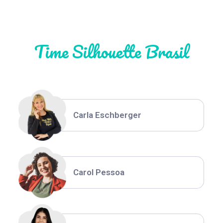
Natália Moura
Time Silhouette Brasil
Thiara Ney
Carla Eschberger
Carol Pessoa