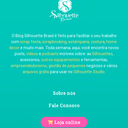
Carla Eschberger
O Blog Silhouette Brasil é feito para facilitar o seu trabalho
Carol Pessoa
com
scrap festa
,
scrapbooking
,
estamparia, costura
,
home
decor
e muito mais. Toda semana, aqui, você encontra novos
posts,
vídeos
e
podcasts
incríveis sobre: as
Silhouettes
,
acessórios,
outros equipamentos
e ferramentas,
empreendedorismo, gestão de pequenos
negócios e vários
arquivos grátis
para usar no
Silhouette Studio
.
Ju Mirthes
Sobre nós
Fale Conosco
Loja online