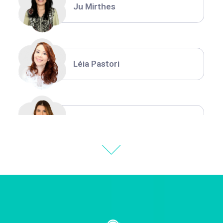
Ju Mirthes
Léia Pastori
Natália Moura
Thiara Ney