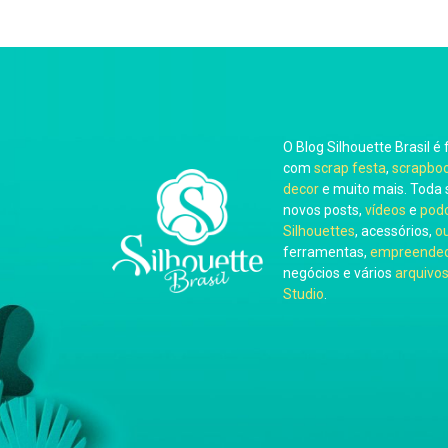
O Blog Silhouette Brasil é 
com
scrap festa
,
scrapbo
decor
e muito mais. Toda 
novos posts,
vídeos
e
pod
Silhouettes
, acessórios,
o
ferramentas,
empreended
negócios e vários
arquivos
Studio
.