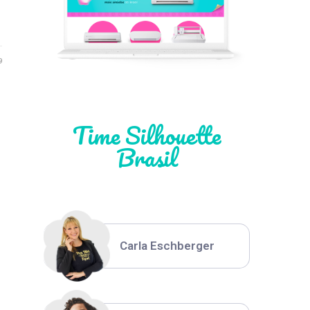
Léia Pastori
9
Natália Moura
Time Silhouette
Brasil
Thiara Ney
Carla Eschberger