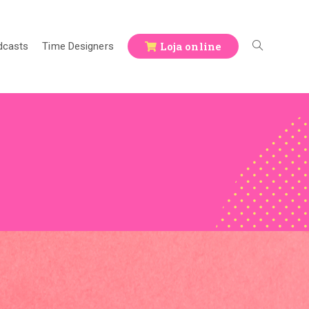
Loja online
dcasts
Time Designers