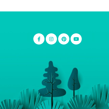
Thiara Ney
Carla Eschberger
Carol Pessoa
Ju Mirthes