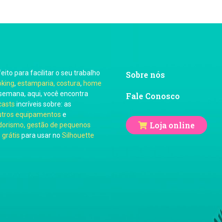
feito para facilitar o seu trabalho
Sobre nós
oking
,
estamparia, costura
,
home
semana, aqui, você encontra
Fale Conosco
casts
incríveis sobre: as
utros equipamentos
e
Loja online
orismo, gestão de pequenos
 grátis
para usar no
Silhouette