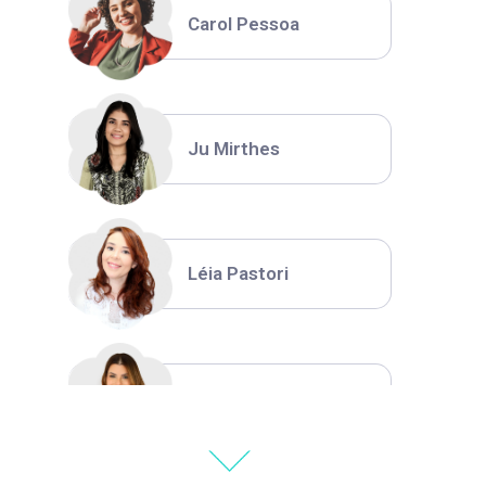
Carol Pessoa
Ju Mirthes
Léia Pastori
Natália Moura