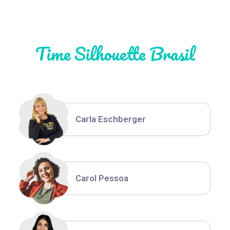
Natália Moura
Time Silhouette Brasil
Thiara Ney
Carla Eschberger
Carol Pessoa