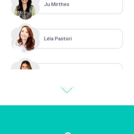
Ju Mirthes
Léia Pastori
Natália Moura
Thiara Ney