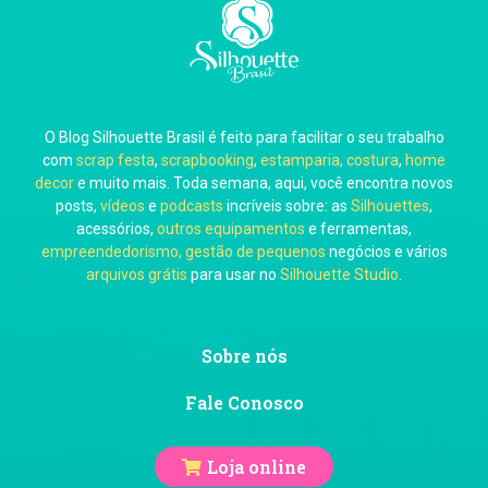
Carla Eschberger
O Blog Silhouette Brasil é feito para facilitar o seu trabalho
Carol Pessoa
com
scrap festa
,
scrapbooking
,
estamparia, costura
,
home
decor
e muito mais. Toda semana, aqui, você encontra novos
posts,
vídeos
e
podcasts
incríveis sobre: as
Silhouettes
,
acessórios,
outros equipamentos
e ferramentas,
empreendedorismo, gestão de pequenos
negócios e vários
arquivos grátis
para usar no
Silhouette Studio
.
Ju Mirthes
Sobre nós
Fale Conosco
Loja online