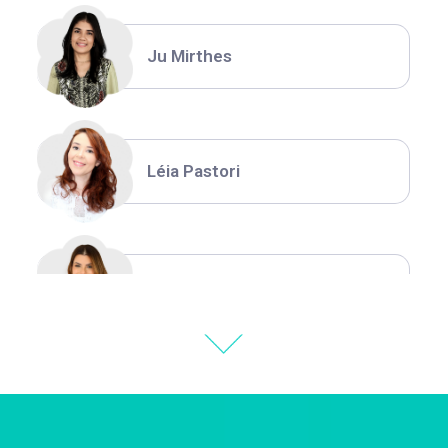
Ju Mirthes
Léia Pastori
Natália Moura
Thiara Ney