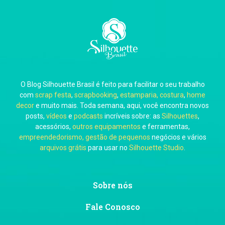
Carla Eschberger
O Blog Silhouette Brasil é feito para facilitar o seu trabalho
Carol Pessoa
com
scrap festa
,
scrapbooking
,
estamparia, costura
,
home
decor
e muito mais. Toda semana, aqui, você encontra novos
posts,
vídeos
e
podcasts
incríveis sobre: as
Silhouettes
,
acessórios,
outros equipamentos
e ferramentas,
empreendedorismo, gestão de pequenos
negócios e vários
arquivos grátis
para usar no
Silhouette Studio
.
Ju Mirthes
Sobre nós
Fale Conosco