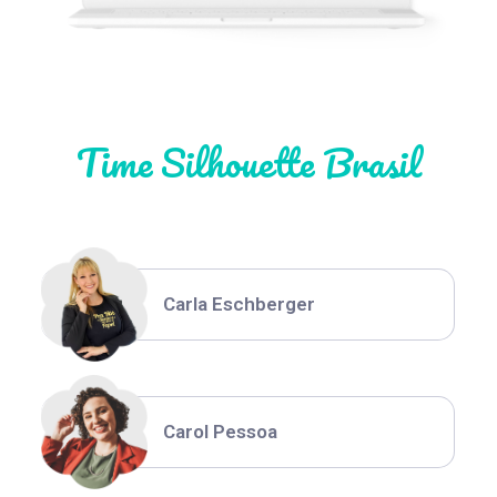
Natália Moura
Time Silhouette Brasil
Thiara Ney
Carla Eschberger
Carol Pessoa