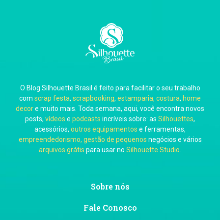
Carla Eschberger
O Blog Silhouette Brasil é feito para facilitar o seu trabalho
Carol Pessoa
com
scrap festa
,
scrapbooking
,
estamparia, costura
,
home
decor
e muito mais. Toda semana, aqui, você encontra novos
posts,
vídeos
e
podcasts
incríveis sobre: as
Silhouettes
,
acessórios,
outros equipamentos
e ferramentas,
empreendedorismo, gestão de pequenos
negócios e vários
arquivos grátis
para usar no
Silhouette Studio
.
Ju Mirthes
Sobre nós
Fale Conosco