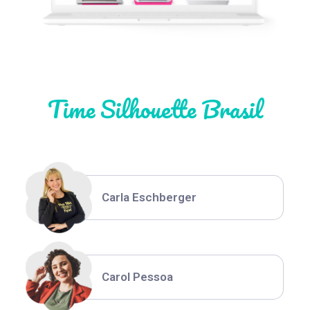
Natália Moura
Time Silhouette Brasil
Thiara Ney
Carla Eschberger
Carol Pessoa