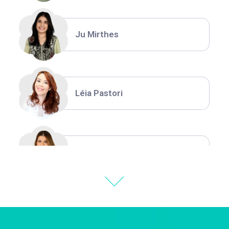
Ju Mirthes
Léia Pastori
Natália Moura
Thiara Ney