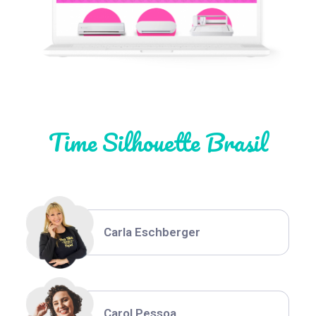
Natália Moura
Time Silhouette Brasil
Thiara Ney
Carla Eschberger
Carol Pessoa