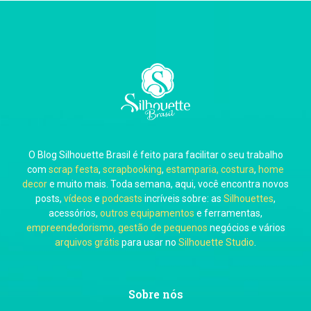
Thiara Ney
Carla Eschberger
O Blog Silhouette Brasil é feito para facilitar o seu trabalho
Carol Pessoa
com
scrap festa
,
scrapbooking
,
estamparia, costura
,
home
decor
e muito mais. Toda semana, aqui, você encontra novos
posts,
vídeos
e
podcasts
incríveis sobre: as
Silhouettes
,
acessórios,
outros equipamentos
e ferramentas,
empreendedorismo, gestão de pequenos
negócios e vários
arquivos grátis
para usar no
Silhouette Studio
.
Ju Mirthes
Sobre nós