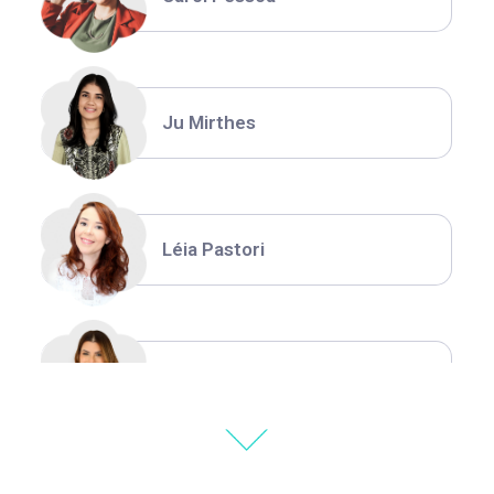
Ju Mirthes
Léia Pastori
Natália Moura