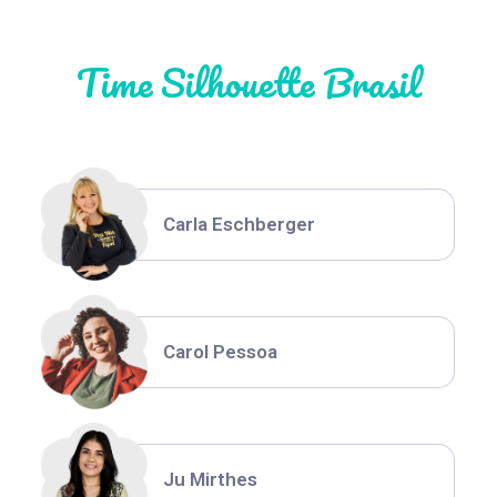
Time Silhouette Brasil
Thiara Ney
Carla Eschberger
Carol Pessoa
Ju Mirthes