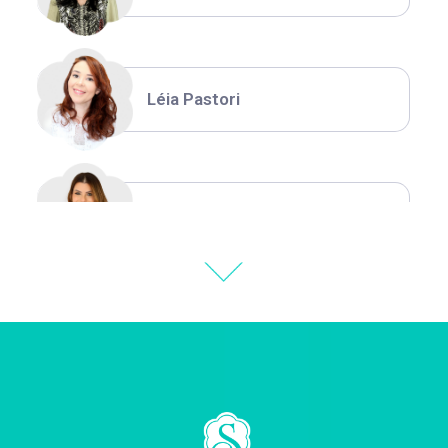
Léia Pastori
Natália Moura
Thiara Ney
Carla Eschberger