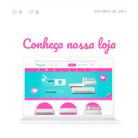
0
0
OUTUBRO 30, 2015
Conheça nossa loja
Léia Pastori
Natália Moura