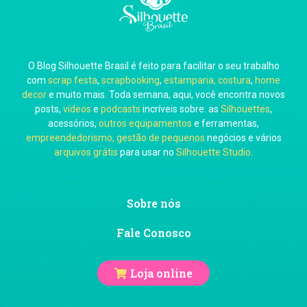
O Blog Silhouette Brasil é feito para facilitar o seu trabalho
Carol Pessoa
com
scrap festa
,
scrapbooking
,
estamparia, costura
,
home
decor
e muito mais. Toda semana, aqui, você encontra novos
posts,
vídeos
e
podcasts
incríveis sobre: as
Silhouettes
,
acessórios,
outros equipamentos
e ferramentas,
empreendedorismo, gestão de pequenos
negócios e vários
arquivos grátis
para usar no
Silhouette Studio
.
Ju Mirthes
Sobre nós
Fale Conosco
Loja online