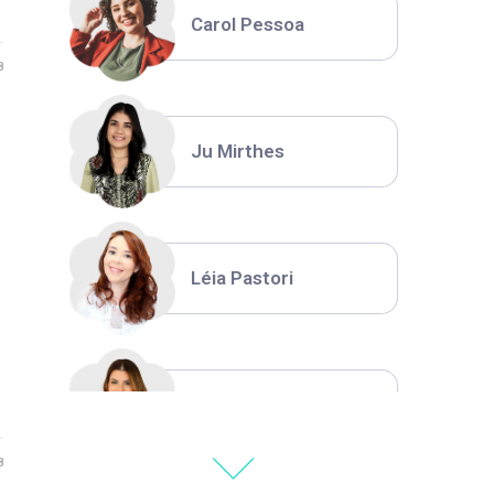
Carol Pessoa
8
Ju Mirthes
Léia Pastori
Natália Moura
8