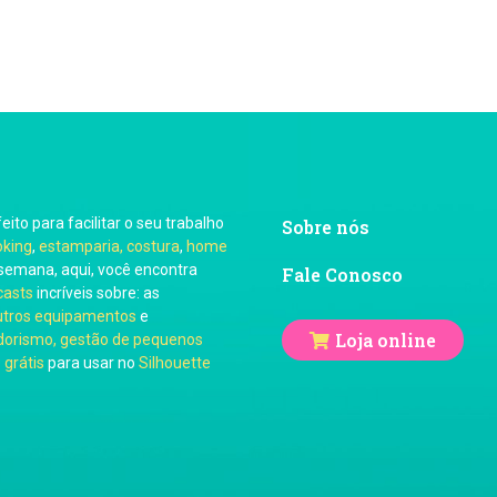
feito para facilitar o seu trabalho
Sobre nós
oking
,
estamparia, costura
,
home
semana, aqui, você encontra
Fale Conosco
casts
incríveis sobre: as
utros equipamentos
e
Loja online
orismo, gestão de pequenos
 grátis
para usar no
Silhouette