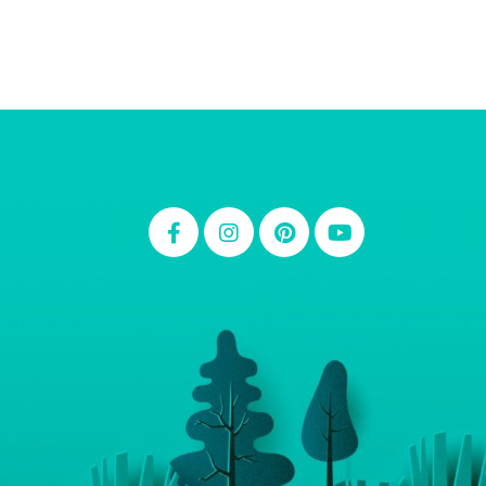
Thiara Ney
Carla Eschberger
Carol Pessoa
Ju Mirthes