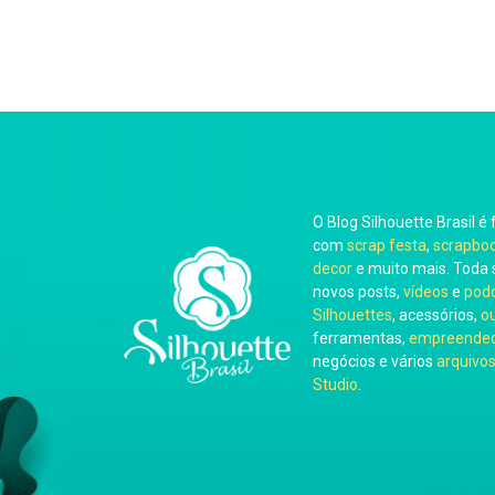
O Blog Silhouette Brasil é 
com
scrap festa
,
scrapbo
decor
e muito mais. Toda 
novos posts,
vídeos
e
pod
Silhouettes
, acessórios,
o
ferramentas,
empreended
negócios e vários
arquivos
Studio
.