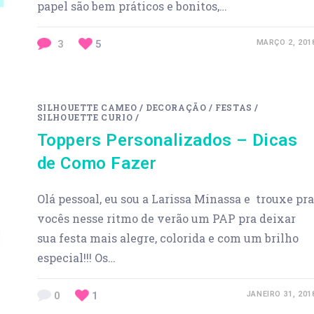
papel são bem práticos e bonitos,…
3
5
MARÇO 2, 201
SILHOUETTE CAMEO
/
DECORAÇÃO
/
FESTAS
/
SILHOUETTE CURIO
/
Toppers Personalizados – Dicas
de Como Fazer
Olá pessoal, eu sou a Larissa Minassa e trouxe pra
vocês nesse ritmo de verão um PAP pra deixar
sua festa mais alegre, colorida e com um brilho
especial!!! Os…
0
1
JANEIRO 31, 201
Previous