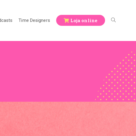
Loja online
dcasts
Time Designers