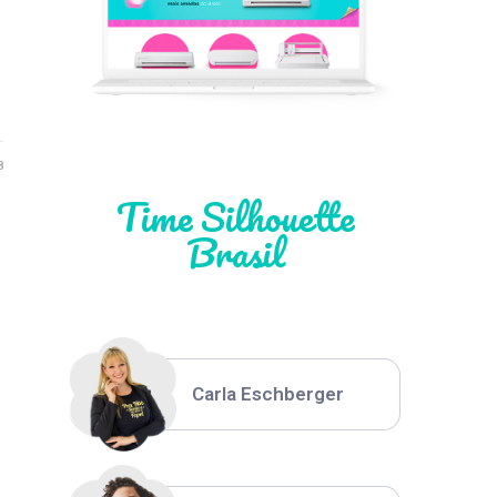
Léia Pastori
Natália Moura
8
Time Silhouette
Brasil
Thiara Ney
Carla Eschberger