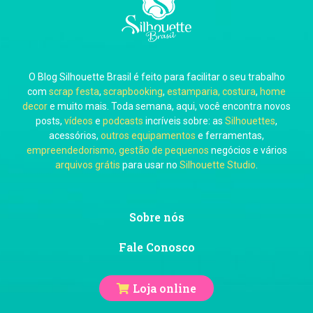
Carla Eschberger
O Blog Silhouette Brasil é feito para facilitar o seu trabalho
Carol Pessoa
com
scrap festa
,
scrapbooking
,
estamparia, costura
,
home
decor
e muito mais. Toda semana, aqui, você encontra novos
posts,
vídeos
e
podcasts
incríveis sobre: as
Silhouettes
,
acessórios,
outros equipamentos
e ferramentas,
empreendedorismo, gestão de pequenos
negócios e vários
arquivos grátis
para usar no
Silhouette Studio
.
Ju Mirthes
Sobre nós
Fale Conosco
Loja online