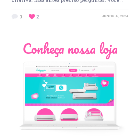
0
2
JUNHO 4, 2024
Conheça nossa loja
Léia Pastori
Natália Moura