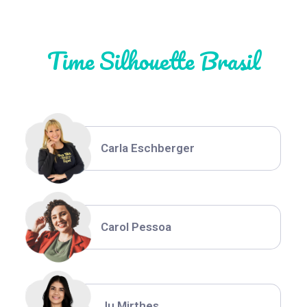
Time Silhouette Brasil
Thiara Ney
Carla Eschberger
Carol Pessoa
Ju Mirthes