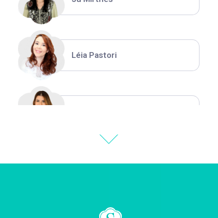
Léia Pastori
Natália Moura
Thiara Ney