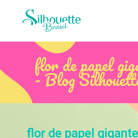
flor de papel gi
- Blog Silhouett
flor de papel gigant