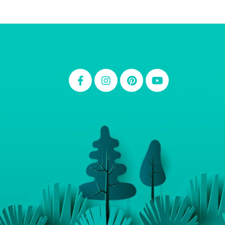
Thiara Ney
Carla Eschberger
Carol Pessoa
Ju Mirthes