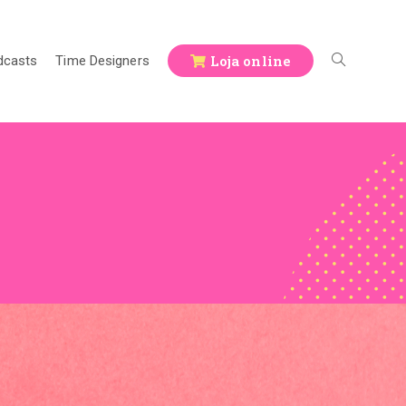
Loja online
dcasts
Time Designers