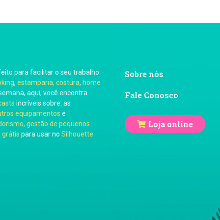
feito para facilitar o seu trabalho
Sobre nós
oking
,
estamparia, costura
,
home
semana, aqui, você encontra
Fale Conosco
casts
incríveis sobre: as
utros equipamentos
e
Loja online
orismo, gestão de pequenos
 grátis
para usar no
Silhouette