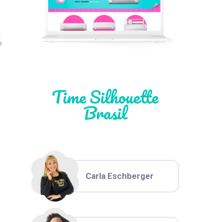
Léia Pastori
8
Natália Moura
Time Silhouette
Brasil
Thiara Ney
Carla Eschberger