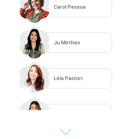
Carol Pessoa
Ju Mirthes
Léia Pastori
Natália Moura