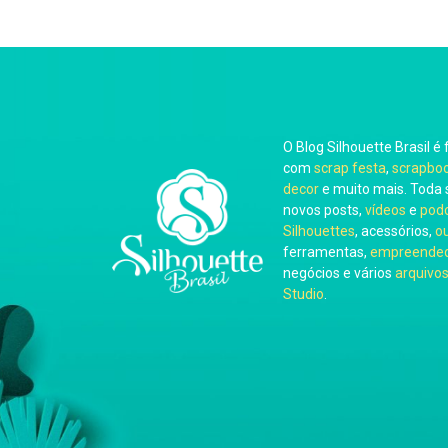
O Blog Silhouette Brasil é 
com
scrap festa
,
scrapbo
decor
e muito mais. Toda 
novos posts,
vídeos
e
pod
Silhouettes
, acessórios,
o
ferramentas,
empreended
negócios e vários
arquivos
Studio
.