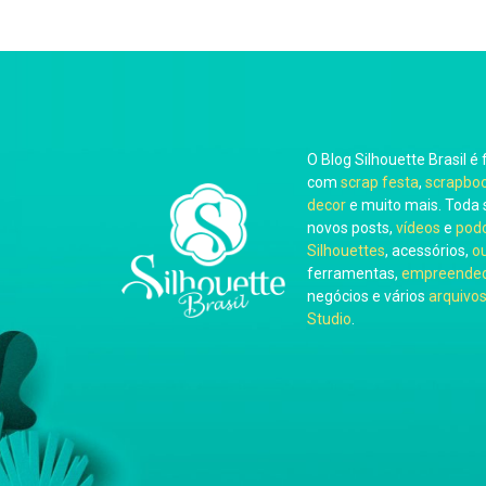
O Blog Silhouette Brasil é 
com
scrap festa
,
scrapbo
decor
e muito mais. Toda 
novos posts,
vídeos
e
pod
Silhouettes
, acessórios,
o
ferramentas,
empreended
negócios e vários
arquivos
Studio
.