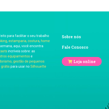
feito para facilitar o seu trabalho
Sobre nós
oking
,
estamparia, costura
,
home
semana, aqui, você encontra
Fale Conosco
casts
incríveis sobre: as
utros equipamentos
e
Loja online
orismo, gestão de pequenos
 grátis
para usar no
Silhouette