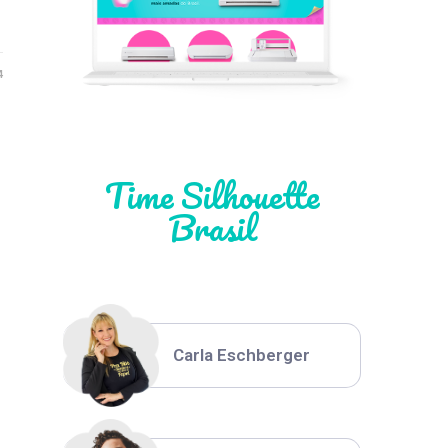
Léia Pastori
4
Natália Moura
Time Silhouette
Brasil
Thiara Ney
Carla Eschberger