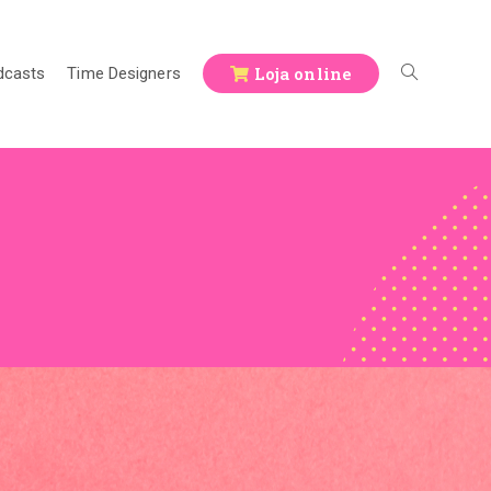
Loja online
dcasts
Time Designers