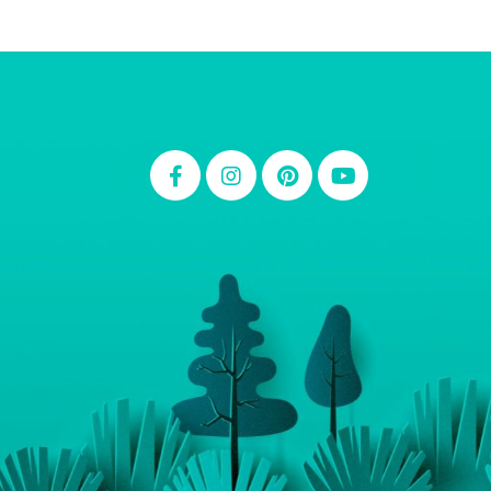
Thiara Ney
Carla Eschberger
Carol Pessoa
Ju Mirthes