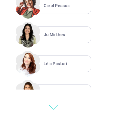
Carol Pessoa
Ju Mirthes
Léia Pastori
Natália Moura