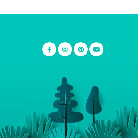
Thiara Ney
Carla Eschberger
Carol Pessoa
Ju Mirthes