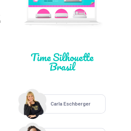
Léia Pastori
4
Natália Moura
Time Silhouette
Brasil
Thiara Ney
Carla Eschberger