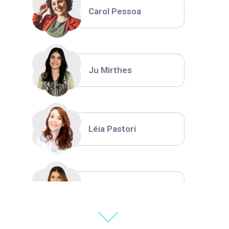
Carol Pessoa
Ju Mirthes
Léia Pastori
Natália Moura