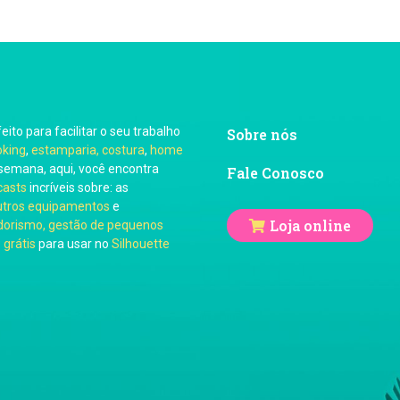
feito para facilitar o seu trabalho
Sobre nós
oking
,
estamparia, costura
,
home
semana, aqui, você encontra
Fale Conosco
casts
incríveis sobre: as
utros equipamentos
e
Loja online
orismo, gestão de pequenos
 grátis
para usar no
Silhouette