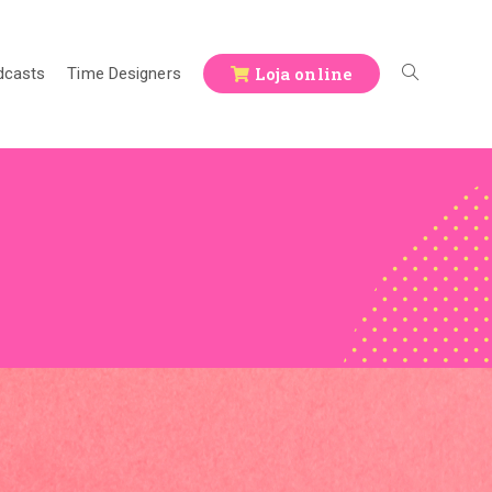
Loja online
dcasts
Time Designers