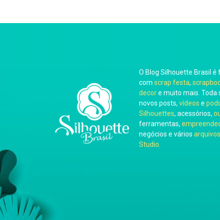
O Blog Silhouette Brasil é 
com
scrap festa
,
scrapbo
decor
e muito mais. Toda 
novos posts,
vídeos
e
pod
Silhouettes
, acessórios,
o
ferramentas,
empreended
negócios e vários
arquivos
Studio
.