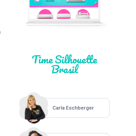
Léia Pastori
4
Natália Moura
Time Silhouette
Brasil
Thiara Ney
Carla Eschberger