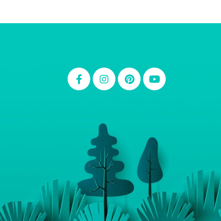
Thiara Ney
Carla Eschberger
Carol Pessoa
Ju Mirthes