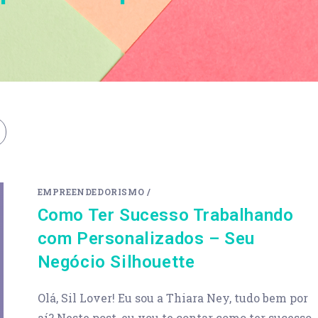
EMPREENDEDORISMO
/
Como Ter Sucesso Trabalhando
com Personalizados – Seu
Negócio Silhouette
Olá, Sil Lover! Eu sou a Thiara Ney, tudo bem por
aí? Neste post, eu vou te contar como ter sucesso