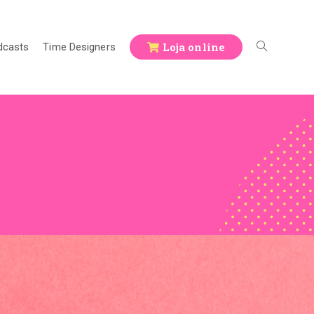
Loja online
dcasts
Time Designers