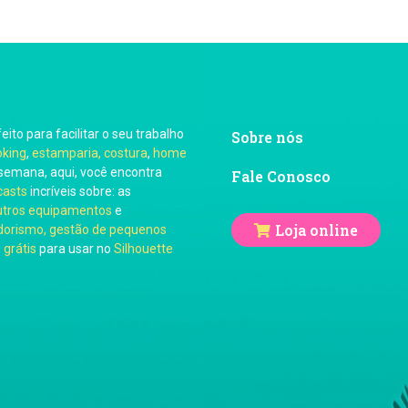
feito para facilitar o seu trabalho
Sobre nós
oking
,
estamparia, costura
,
home
semana, aqui, você encontra
Fale Conosco
casts
incríveis sobre: as
utros equipamentos
e
Loja online
orismo, gestão de pequenos
 grátis
para usar no
Silhouette