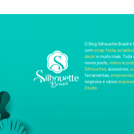
O Blog Silhouette Brasil é 
com
scrap festa
,
scrapbo
decor
e muito mais. Toda 
novos posts,
vídeos
e
pod
Silhouettes
, acessórios,
o
ferramentas,
empreended
negócios e vários
arquivos
Studio
.