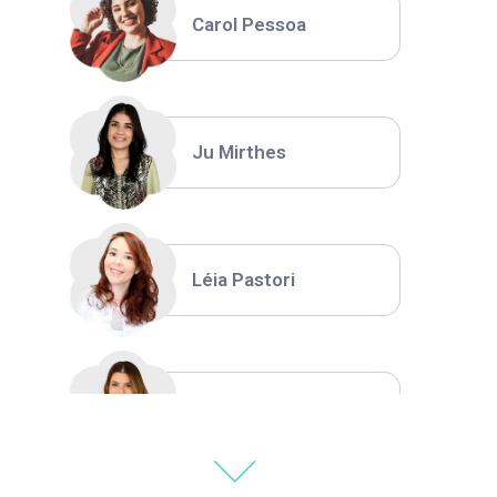
Carol Pessoa
Ju Mirthes
Léia Pastori
Natália Moura