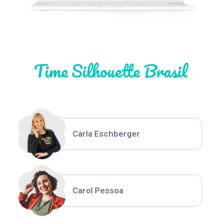
Natália Moura
Time Silhouette Brasil
Thiara Ney
Carla Eschberger
Carol Pessoa