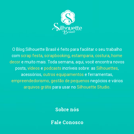
Carla Eschberger
O Blog Silhouette Brasil é feito para facilitar o seu trabalho
Carol Pessoa
com
scrap festa
,
scrapbooking
,
estamparia, costura
,
home
decor
e muito mais. Toda semana, aqui, você encontra novos
posts,
vídeos
e
podcasts
incríveis sobre: as
Silhouettes
,
acessórios,
outros equipamentos
e ferramentas,
empreendedorismo, gestão de pequenos
negócios e vários
arquivos grátis
para usar no
Silhouette Studio
.
Ju Mirthes
Sobre nós
Fale Conosco