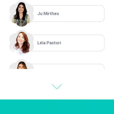
Ju Mirthes
Léia Pastori
Natália Moura
Thiara Ney