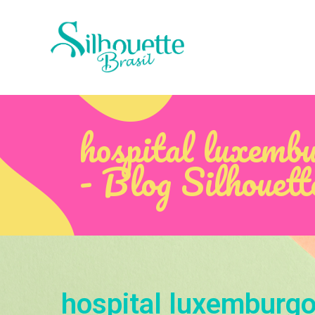
hospital luxemb
- Blog Silhouett
hospital luxemburg