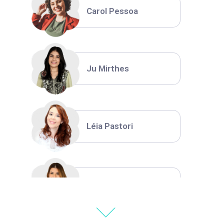
Carol Pessoa
Ju Mirthes
Léia Pastori
Natália Moura