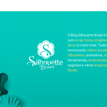
O Blog Silhouette Brasil é 
com
scrap festa
,
scrapbo
decor
e muito mais. Toda 
novos posts,
vídeos
e
pod
Silhouettes
, acessórios,
o
ferramentas,
empreended
negócios e vários
arquivos
Studio
.