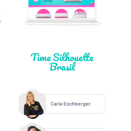
Léia Pastori
9
Natália Moura
Time Silhouette
Brasil
Thiara Ney
Carla Eschberger