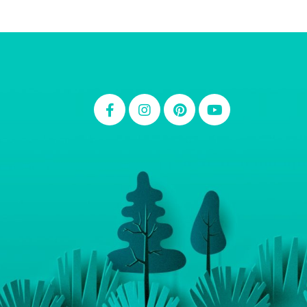
Thiara Ney
Carla Eschberger
Carol Pessoa
Ju Mirthes