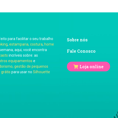
feito para facilitar o seu trabalho
Sobre nós
oking
,
estamparia, costura
,
home
semana, aqui, você encontra
Fale Conosco
casts
incríveis sobre: as
utros equipamentos
e
Loja online
orismo, gestão de pequenos
 grátis
para usar no
Silhouette