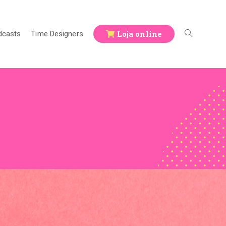
Loja online
dcasts
Time Designers