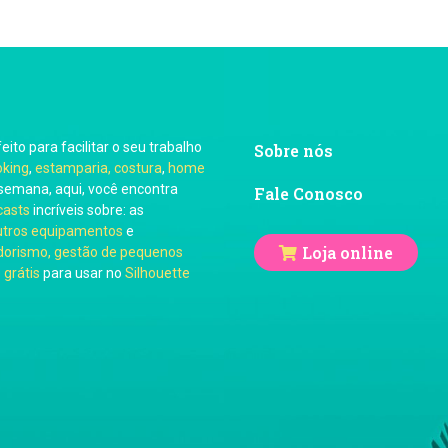
feito para facilitar o seu trabalho
Sobre nós
oking
,
estamparia, costura
,
home
semana, aqui, você encontra
Fale Conosco
casts
incríveis sobre: as
utros equipamentos
e
Loja online
orismo, gestão de pequenos
 grátis
para usar no
Silhouette