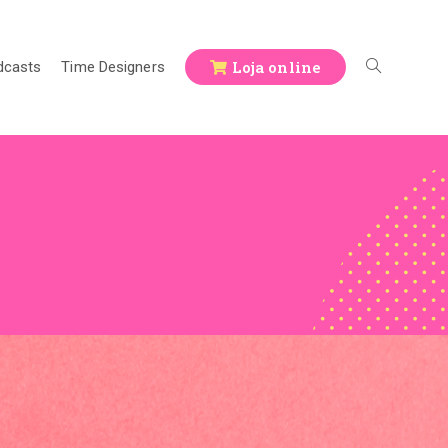
Loja online
dcasts
Time Designers