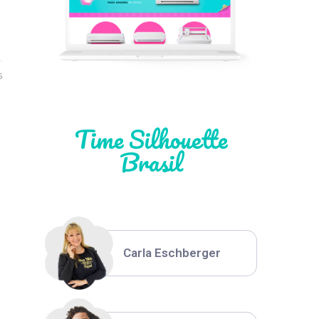
Léia Pastori
…
5
Natália Moura
Time Silhouette
Brasil
Thiara Ney
Carla Eschberger