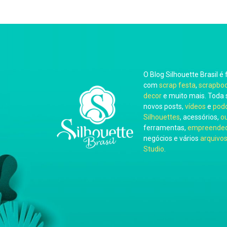
O Blog Silhouette Brasil é 
com
scrap festa
,
scrapbo
decor
e muito mais. Toda 
novos posts,
vídeos
e
pod
Silhouettes
, acessórios,
o
ferramentas,
empreended
negócios e vários
arquivos
Studio
.