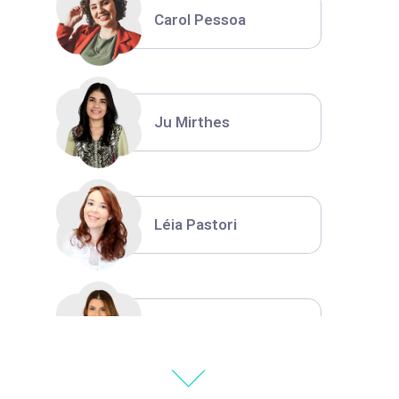
Carol Pessoa
Ju Mirthes
Léia Pastori
Natália Moura