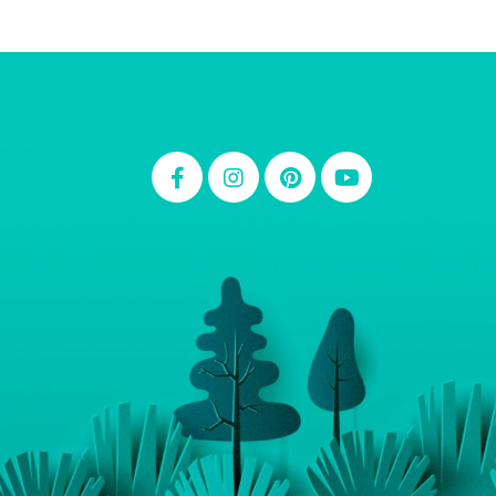
Thiara Ney
Carla Eschberger
Carol Pessoa
Ju Mirthes