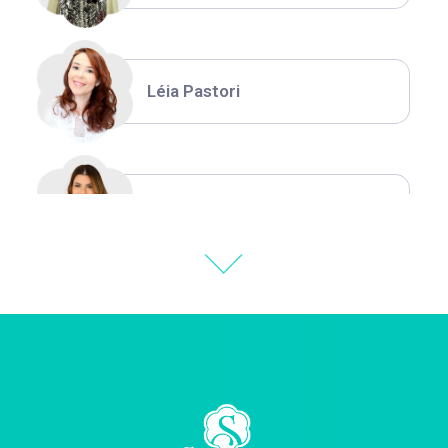
Léia Pastori
Natália Moura
Thiara Ney
Carla Eschberger