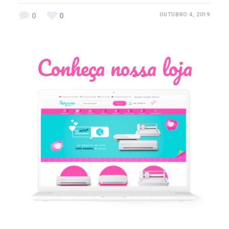
0
0
OUTUBRO 4, 2019
Conheça nossa loja
Léia Pastori
Natália Moura