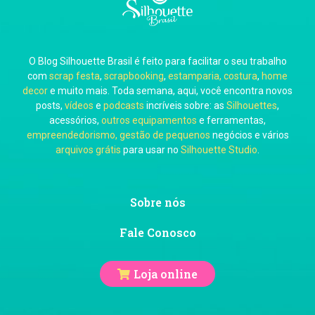
O Blog Silhouette Brasil é feito para facilitar o seu trabalho
Carol Pessoa
com
scrap festa
,
scrapbooking
,
estamparia, costura
,
home
decor
e muito mais. Toda semana, aqui, você encontra novos
posts,
vídeos
e
podcasts
incríveis sobre: as
Silhouettes
,
acessórios,
outros equipamentos
e ferramentas,
empreendedorismo, gestão de pequenos
negócios e vários
arquivos grátis
para usar no
Silhouette Studio
.
Ju Mirthes
Sobre nós
Fale Conosco
Loja online