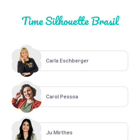
Time Silhouette Brasil
Thiara Ney
Carla Eschberger
Carol Pessoa
Ju Mirthes