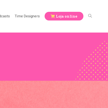
Loja online
dcasts
Time Designers