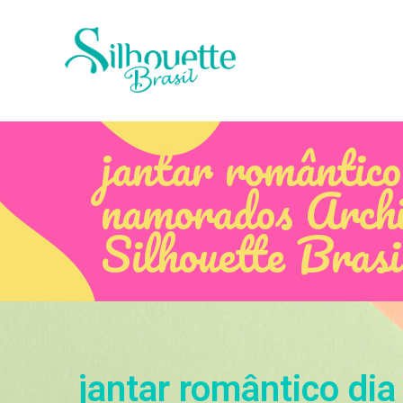
jantar romântico
namorados Archi
Silhouette Brasi
jantar romântico di