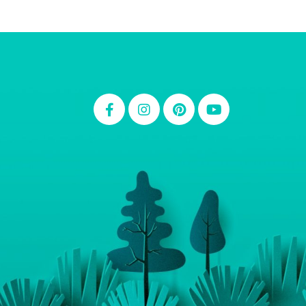
Thiara Ney
Carla Eschberger
Carol Pessoa
Ju Mirthes