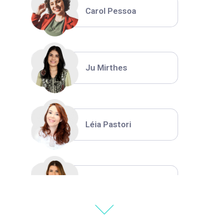
Carol Pessoa
Ju Mirthes
Léia Pastori
Natália Moura