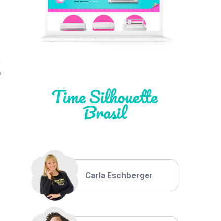
Léia Pastori
Natália Moura
9
Time Silhouette
Brasil
Thiara Ney
Carla Eschberger