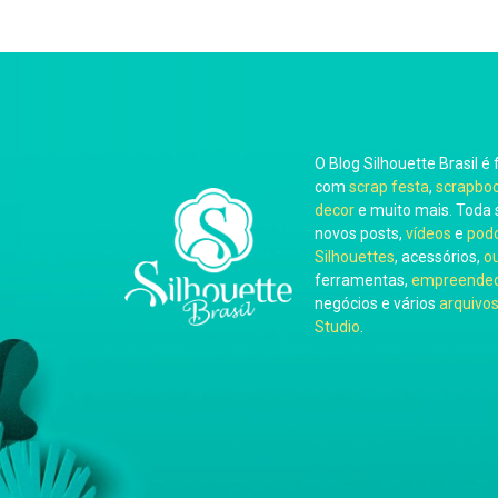
O Blog Silhouette Brasil é 
com
scrap festa
,
scrapbo
decor
e muito mais. Toda 
novos posts,
vídeos
e
pod
Silhouettes
, acessórios,
o
ferramentas,
empreended
negócios e vários
arquivos
Studio
.