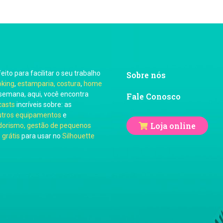
feito para facilitar o seu trabalho
Sobre nós
oking
,
estamparia, costura
,
home
semana, aqui, você encontra
Fale Conosco
casts
incríveis sobre: as
utros equipamentos
e
Loja online
orismo, gestão de pequenos
 grátis
para usar no
Silhouette