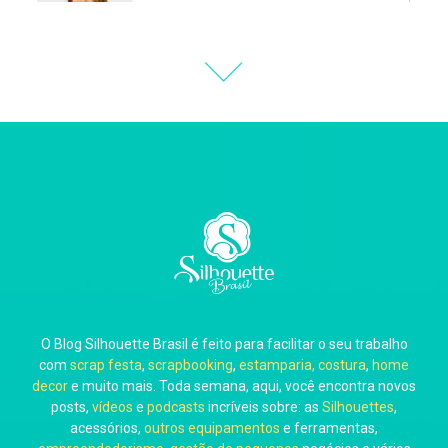
Natália Moura
Thiara Ney
Carla Eschberger
O Blog Silhouette Brasil é feito para facilitar o seu trabalho
Carol Pessoa
com
scrap festa
,
scrapbooking
,
estamparia, costura
,
home
decor
e muito mais. Toda semana, aqui, você encontra novos
posts,
vídeos
e
podcasts
incríveis sobre: as
Silhouettes
,
acessórios,
outros equipamentos
e ferramentas,