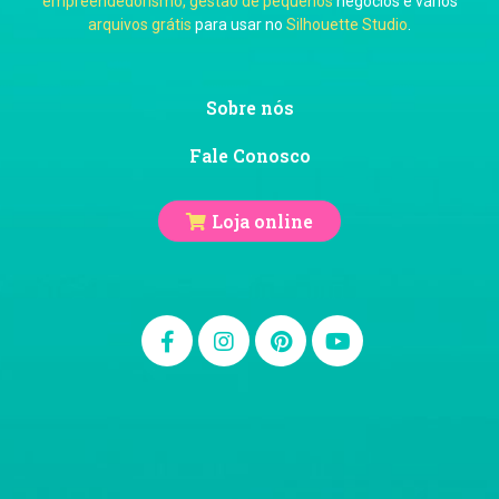
empreendedorismo, gestão de pequenos
negócios e vários
arquivos grátis
para usar no
Silhouette Studio
.
Ju Mirthes
Sobre nós
Fale Conosco
Loja online