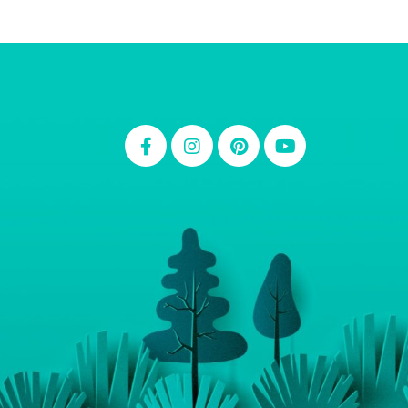
Thiara Ney
Carla Eschberger
Carol Pessoa
Ju Mirthes