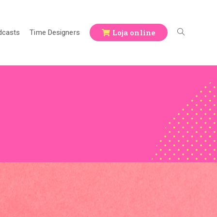
Loja online
dcasts
Time Designers