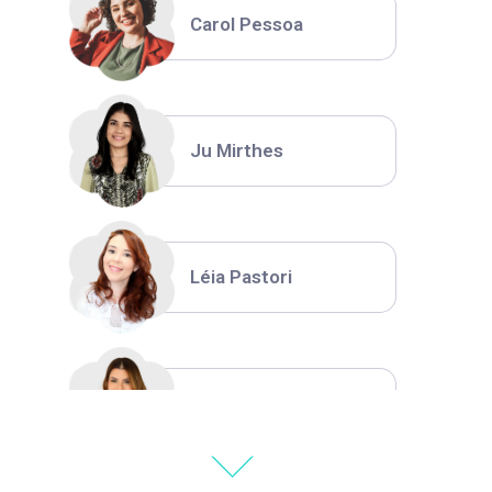
Carol Pessoa
Ju Mirthes
Léia Pastori
Natália Moura