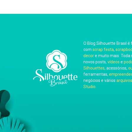
O Blog Silhouette Brasil é 
com
scrap festa
,
scrapbo
decor
e muito mais. Toda 
novos posts,
vídeos
e
pod
Silhouettes
, acessórios,
o
ferramentas,
empreended
negócios e vários
arquivos
Studio
.