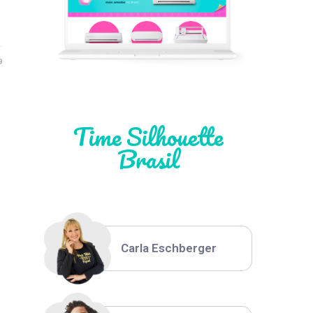
Léia Pastori
9
Natália Moura
Time Silhouette
Brasil
Thiara Ney
Carla Eschberger