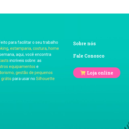
feito para facilitar o seu trabalho
Sobre nós
oking
,
estamparia, costura
,
home
semana, aqui, você encontra
Fale Conosco
casts
incríveis sobre: as
utros equipamentos
e
Loja online
orismo, gestão de pequenos
 grátis
para usar no
Silhouette