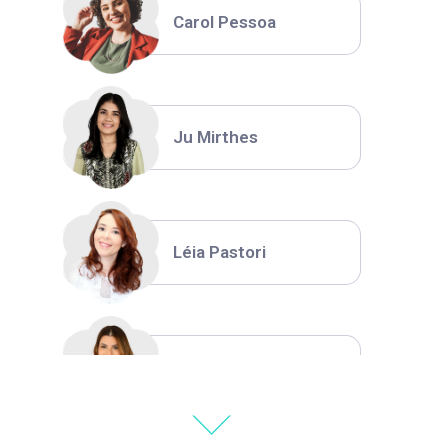
Carol Pessoa
Ju Mirthes
Léia Pastori
Natália Moura