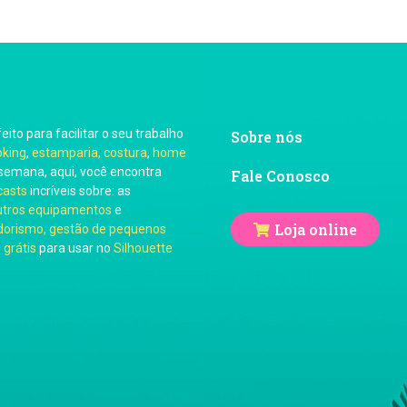
feito para facilitar o seu trabalho
Sobre nós
oking
,
estamparia, costura
,
home
semana, aqui, você encontra
Fale Conosco
casts
incríveis sobre: as
utros equipamentos
e
Loja online
orismo, gestão de pequenos
 grátis
para usar no
Silhouette