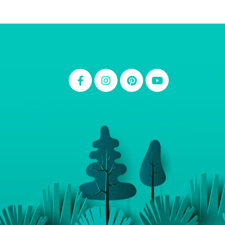
Thiara Ney
Carla Eschberger
Carol Pessoa
Ju Mirthes