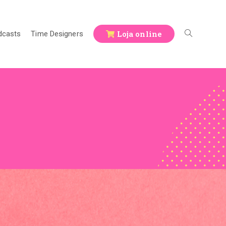
Loja online
dcasts
Time Designers