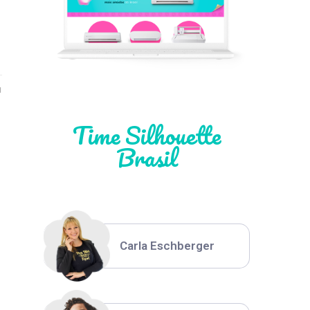
Léia Pastori
Natália Moura
1
Time Silhouette
Brasil
Thiara Ney
Carla Eschberger