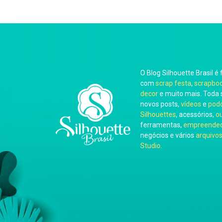
O Blog Silhouette Brasil é 
com
scrap festa
,
scrapbo
decor
e muito mais. Toda 
novos posts,
vídeos
e
pod
Silhouettes
, acessórios,
o
ferramentas,
empreended
negócios e vários
arquivos
Studio
.