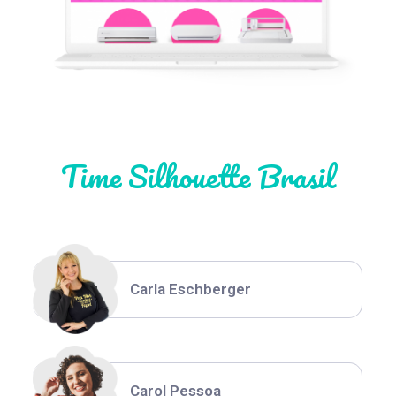
Natália Moura
Time Silhouette Brasil
Thiara Ney
Carla Eschberger
Carol Pessoa