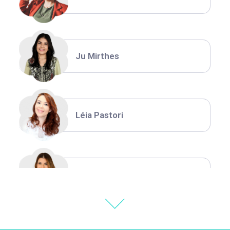
Ju Mirthes
Léia Pastori
Natália Moura