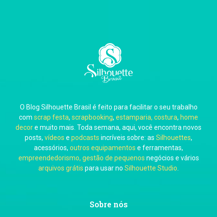
Thiara Ney
Carla Eschberger
O Blog Silhouette Brasil é feito para facilitar o seu trabalho
Carol Pessoa
com
scrap festa
,
scrapbooking
,
estamparia, costura
,
home
decor
e muito mais. Toda semana, aqui, você encontra novos
posts,
vídeos
e
podcasts
incríveis sobre: as
Silhouettes
,
acessórios,
outros equipamentos
e ferramentas,
empreendedorismo, gestão de pequenos
negócios e vários
arquivos grátis
para usar no
Silhouette Studio
.
Ju Mirthes
Sobre nós