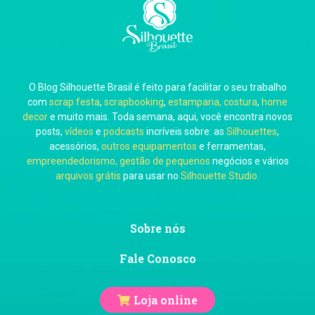
Carla Eschberger
O Blog Silhouette Brasil é feito para facilitar o seu trabalho
Carol Pessoa
com
scrap festa
,
scrapbooking
,
estamparia, costura
,
home
decor
e muito mais. Toda semana, aqui, você encontra novos
posts,
vídeos
e
podcasts
incríveis sobre: as
Silhouettes
,
acessórios,
outros equipamentos
e ferramentas,
empreendedorismo, gestão de pequenos
negócios e vários
arquivos grátis
para usar no
Silhouette Studio
.
Ju Mirthes
Sobre nós
Fale Conosco
Loja online