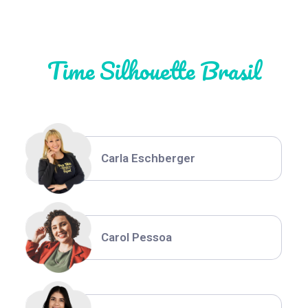
Natália Moura
Time Silhouette Brasil
Thiara Ney
Carla Eschberger
Carol Pessoa