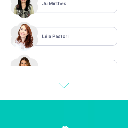
Ju Mirthes
Léia Pastori
Natália Moura
Thiara Ney