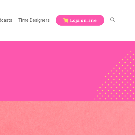
Loja online
dcasts
Time Designers