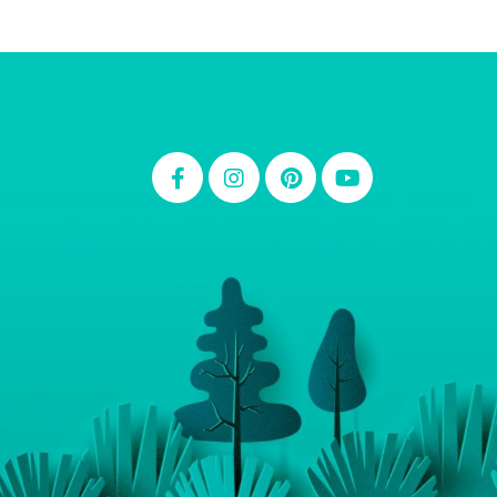
Thiara Ney
Carla Eschberger
Carol Pessoa
Ju Mirthes