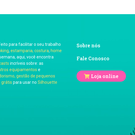
feito para facilitar o seu trabalho
Sobre nós
oking
,
estamparia, costura
,
home
semana, aqui, você encontra
Fale Conosco
casts
incríveis sobre: as
utros equipamentos
e
Loja online
orismo, gestão de pequenos
 grátis
para usar no
Silhouette