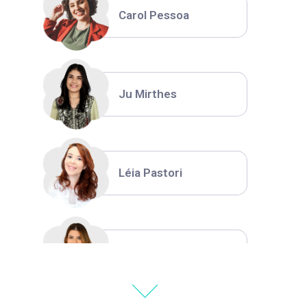
Carol Pessoa
Ju Mirthes
Léia Pastori
Natália Moura