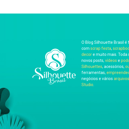
O Blog Silhouette Brasil é 
com
scrap festa
,
scrapbo
decor
e muito mais. Toda 
novos posts,
vídeos
e
pod
Silhouettes
, acessórios,
o
ferramentas,
empreended
negócios e vários
arquivos
Studio
.