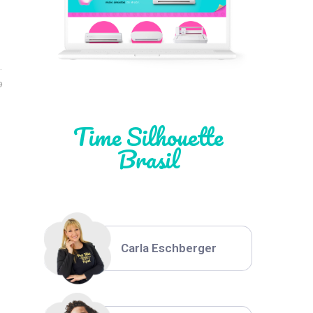
Léia Pastori
Natália Moura
9
Time Silhouette
Brasil
Thiara Ney
Carla Eschberger