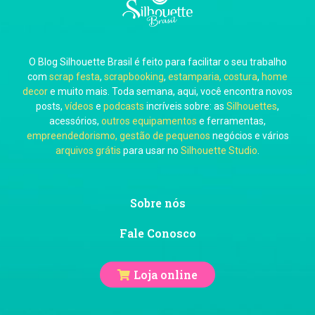
O Blog Silhouette Brasil é feito para facilitar o seu trabalho
Carol Pessoa
com
scrap festa
,
scrapbooking
,
estamparia, costura
,
home
decor
e muito mais. Toda semana, aqui, você encontra novos
posts,
vídeos
e
podcasts
incríveis sobre: as
Silhouettes
,
acessórios,
outros equipamentos
e ferramentas,
empreendedorismo, gestão de pequenos
negócios e vários
arquivos grátis
para usar no
Silhouette Studio
.
Ju Mirthes
Sobre nós
Fale Conosco
Loja online