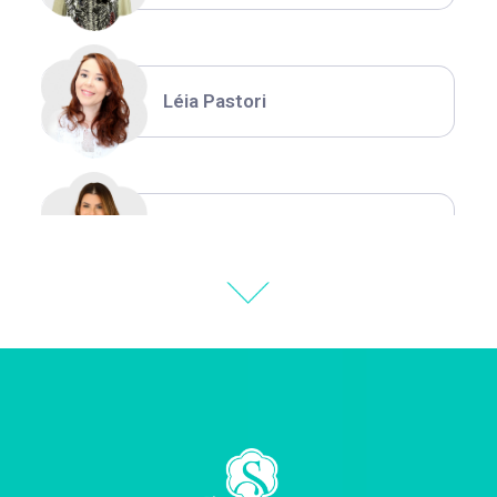
Léia Pastori
Natália Moura
Thiara Ney
Carla Eschberger