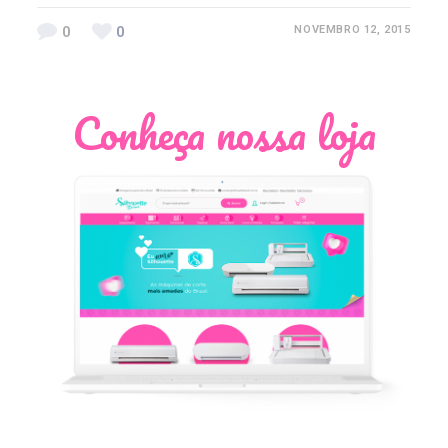
0
0
NOVEMBRO 12, 2015
Conheça nossa loja
Léia Pastori
Natália Moura