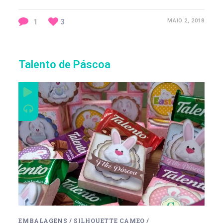
1
3
MAIO 2, 2018
Talento de Páscoa
EMBALAGENS
/
SILHOUETTE CAMEO
/