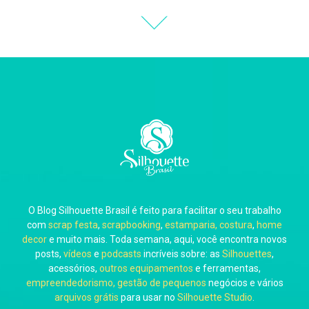
Thiara Ney
Carla Eschberger
O Blog Silhouette Brasil é feito para facilitar o seu trabalho
Carol Pessoa
com
scrap festa
,
scrapbooking
,
estamparia, costura
,
home
decor
e muito mais. Toda semana, aqui, você encontra novos
posts,
vídeos
e
podcasts
incríveis sobre: as
Silhouettes
,
acessórios,
outros equipamentos
e ferramentas,
empreendedorismo, gestão de pequenos
negócios e vários
arquivos grátis
para usar no
Silhouette Studio
.
Ju Mirthes