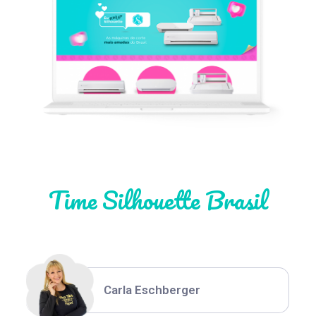
Léia Pastori
Natália Moura
Time Silhouette Brasil
Thiara Ney
Carla Eschberger