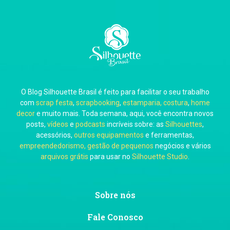
Carla Eschberger
O Blog Silhouette Brasil é feito para facilitar o seu trabalho
Carol Pessoa
com
scrap festa
,
scrapbooking
,
estamparia, costura
,
home
decor
e muito mais. Toda semana, aqui, você encontra novos
posts,
vídeos
e
podcasts
incríveis sobre: as
Silhouettes
,
acessórios,
outros equipamentos
e ferramentas,
empreendedorismo, gestão de pequenos
negócios e vários
arquivos grátis
para usar no
Silhouette Studio
.
Ju Mirthes
Sobre nós
Fale Conosco