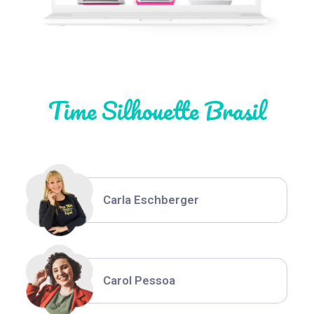
Natália Moura
Time Silhouette Brasil
Thiara Ney
Carla Eschberger
Carol Pessoa