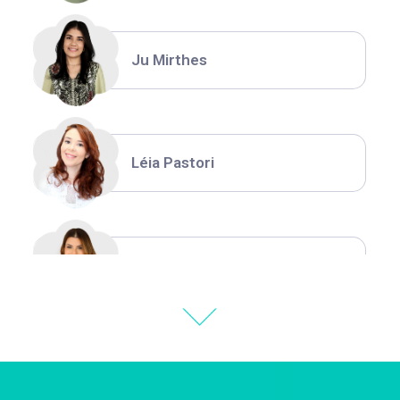
Ju Mirthes
Léia Pastori
Natália Moura
Thiara Ney