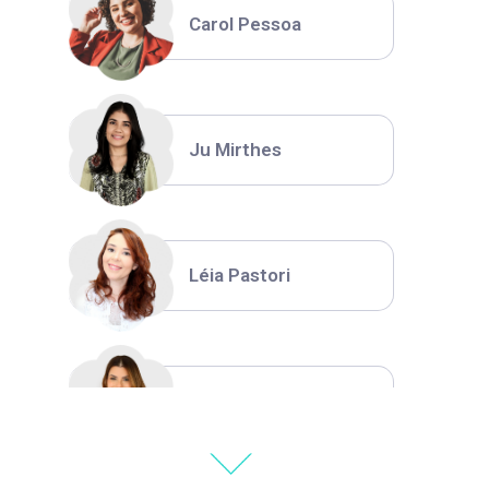
Carol Pessoa
Ju Mirthes
Léia Pastori
Natália Moura