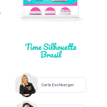
Léia Pastori
4
Natália Moura
Time Silhouette
Brasil
Thiara Ney
Carla Eschberger