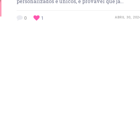
personalizados e únicos, é provável que já…
0
1
ABRIL 30, 202