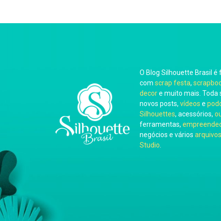
O Blog Silhouette Brasil é 
com
scrap festa
,
scrapbo
decor
e muito mais. Toda 
novos posts,
vídeos
e
pod
Silhouettes
, acessórios,
o
ferramentas,
empreended
negócios e vários
arquivos
Studio
.