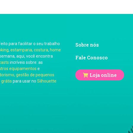
feito para facilitar o seu trabalho
Sobre nós
oking
,
estamparia, costura
,
home
semana, aqui, você encontra
Fale Conosco
casts
incríveis sobre: as
utros equipamentos
e
Loja online
orismo, gestão de pequenos
 grátis
para usar no
Silhouette