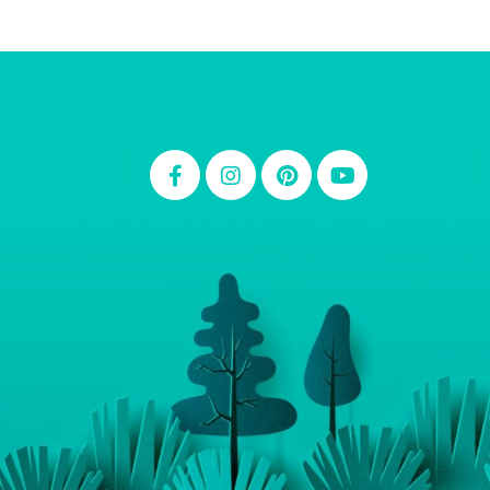
Thiara Ney
Carla Eschberger
Carol Pessoa
Ju Mirthes