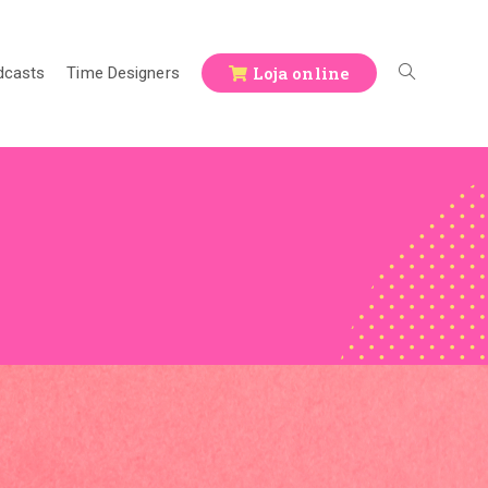
Loja online
dcasts
Time Designers