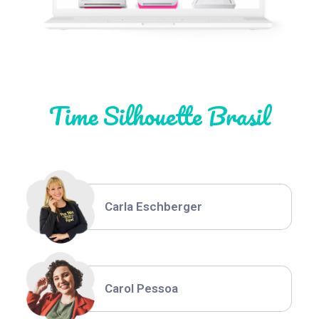
Natália Moura
Time Silhouette Brasil
Thiara Ney
Carla Eschberger
Carol Pessoa