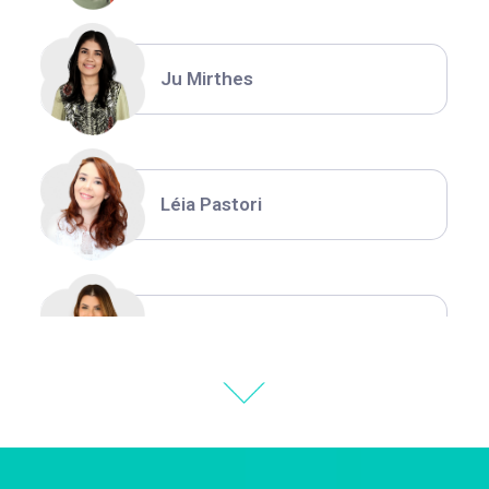
Ju Mirthes
Léia Pastori
Natália Moura
Thiara Ney