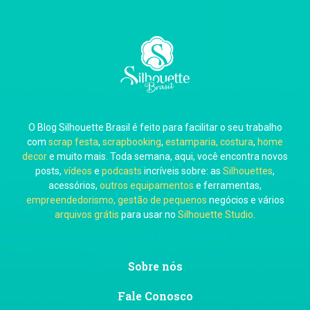
Carla Eschberger
O Blog Silhouette Brasil é feito para facilitar o seu trabalho
Carol Pessoa
com
scrap festa
,
scrapbooking
,
estamparia, costura
,
home
decor
e muito mais. Toda semana, aqui, você encontra novos
posts,
vídeos
e
podcasts
incríveis sobre: as
Silhouettes
,
acessórios,
outros equipamentos
e ferramentas,
empreendedorismo, gestão de pequenos
negócios e vários
arquivos grátis
para usar no
Silhouette Studio
.
Ju Mirthes
Sobre nós
Fale Conosco