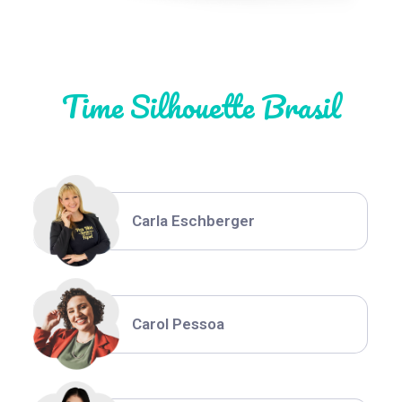
Natália Moura
Time Silhouette Brasil
Thiara Ney
Carla Eschberger
Carol Pessoa