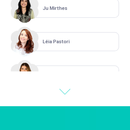
Ju Mirthes
Léia Pastori
Natália Moura
Thiara Ney