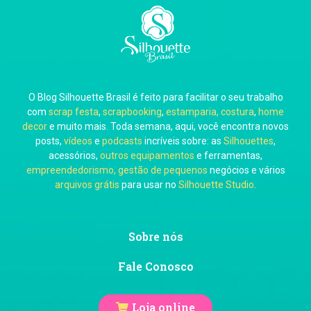
Carla Eschberger
O Blog Silhouette Brasil é feito para facilitar o seu trabalho
Carol Pessoa
com
scrap festa
,
scrapbooking
,
estamparia, costura
,
home
decor
e muito mais. Toda semana, aqui, você encontra novos
posts,
vídeos
e
podcasts
incríveis sobre: as
Silhouettes
,
acessórios,
outros equipamentos
e ferramentas,
empreendedorismo, gestão de pequenos
negócios e vários
arquivos grátis
para usar no
Silhouette Studio
.
Ju Mirthes
Sobre nós
Fale Conosco
Loja online