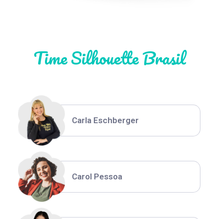
Natália Moura
Time Silhouette Brasil
Thiara Ney
Carla Eschberger
Carol Pessoa