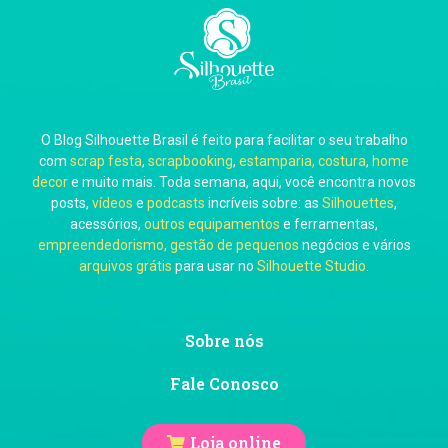
Carla Eschberger
O Blog Silhouette Brasil é feito para facilitar o seu trabalho
Carol Pessoa
com
scrap festa
,
scrapbooking
,
estamparia, costura
,
home
decor
e muito mais. Toda semana, aqui, você encontra novos
posts,
vídeos
e
podcasts
incríveis sobre: as
Silhouettes
,
acessórios,
outros equipamentos
e ferramentas,
empreendedorismo, gestão de pequenos
negócios e vários
arquivos grátis
para usar no
Silhouette Studio
.
Ju Mirthes
Sobre nós
Fale Conosco
Loja online