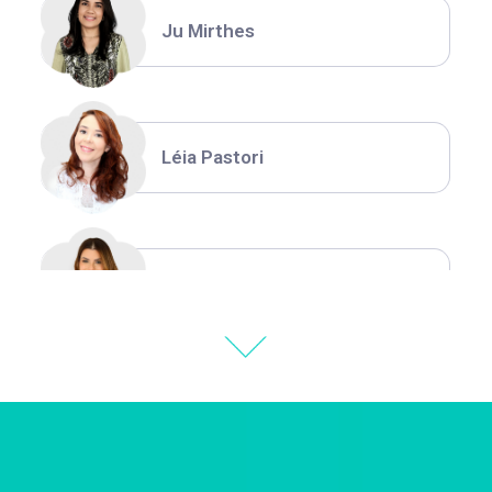
Ju Mirthes
Léia Pastori
Natália Moura
Thiara Ney