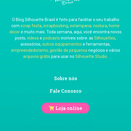
O Blog Silhouette Brasil é feito para facilitar o seu trabalho
Carol Pessoa
com
scrap festa
,
scrapbooking
,
estamparia, costura
,
home
decor
e muito mais. Toda semana, aqui, você encontra novos
posts,
vídeos
e
podcasts
incríveis sobre: as
Silhouettes
,
acessórios,
outros equipamentos
e ferramentas,
empreendedorismo, gestão de pequenos
negócios e vários
arquivos grátis
para usar no
Silhouette Studio
.
Ju Mirthes
Sobre nós
Fale Conosco
Loja online