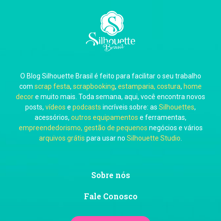
Carla Eschberger
O Blog Silhouette Brasil é feito para facilitar o seu trabalho
Carol Pessoa
com
scrap festa
,
scrapbooking
,
estamparia, costura
,
home
decor
e muito mais. Toda semana, aqui, você encontra novos
posts,
vídeos
e
podcasts
incríveis sobre: as
Silhouettes
,
acessórios,
outros equipamentos
e ferramentas,
empreendedorismo, gestão de pequenos
negócios e vários
arquivos grátis
para usar no
Silhouette Studio
.
Ju Mirthes
Sobre nós
Fale Conosco