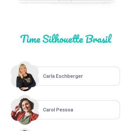
Natália Moura
Time Silhouette Brasil
Thiara Ney
Carla Eschberger
Carol Pessoa