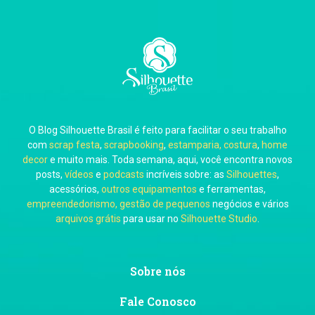
Carla Eschberger
O Blog Silhouette Brasil é feito para facilitar o seu trabalho
Carol Pessoa
com
scrap festa
,
scrapbooking
,
estamparia, costura
,
home
decor
e muito mais. Toda semana, aqui, você encontra novos
posts,
vídeos
e
podcasts
incríveis sobre: as
Silhouettes
,
acessórios,
outros equipamentos
e ferramentas,
empreendedorismo, gestão de pequenos
negócios e vários
arquivos grátis
para usar no
Silhouette Studio
.
Ju Mirthes
Sobre nós
Fale Conosco