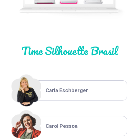
Natália Moura
Time Silhouette Brasil
Thiara Ney
Carla Eschberger
Carol Pessoa