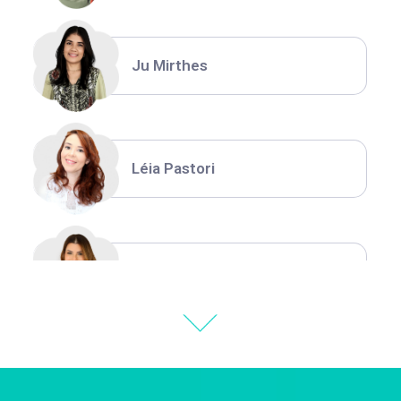
Ju Mirthes
Léia Pastori
Natália Moura
Thiara Ney