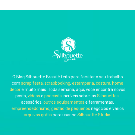
Thiara Ney
Carla Eschberger
O Blog Silhouette Brasil é feito para facilitar o seu trabalho
Carol Pessoa
com
scrap festa
,
scrapbooking
,
estamparia, costura
,
home
decor
e muito mais. Toda semana, aqui, você encontra novos
posts,
vídeos
e
podcasts
incríveis sobre: as
Silhouettes
,
acessórios,
outros equipamentos
e ferramentas,
empreendedorismo, gestão de pequenos
negócios e vários
arquivos grátis
para usar no
Silhouette Studio
.
Ju Mirthes