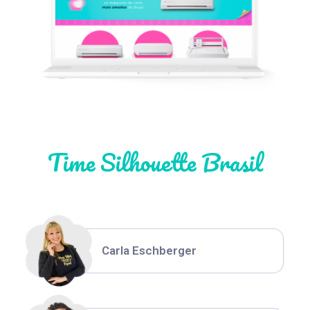
Léia Pastori
Natália Moura
Time Silhouette Brasil
Thiara Ney
Carla Eschberger