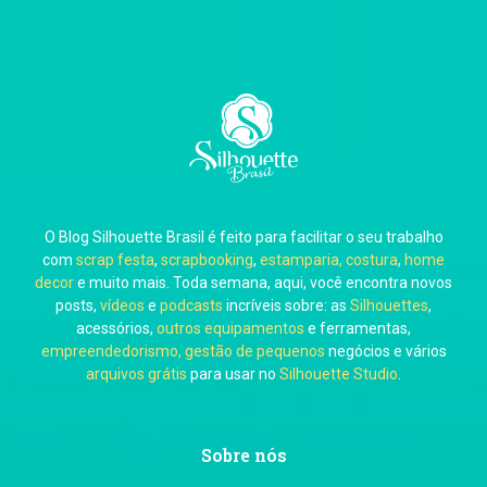
Thiara Ney
Carla Eschberger
O Blog Silhouette Brasil é feito para facilitar o seu trabalho
Carol Pessoa
com
scrap festa
,
scrapbooking
,
estamparia, costura
,
home
decor
e muito mais. Toda semana, aqui, você encontra novos
posts,
vídeos
e
podcasts
incríveis sobre: as
Silhouettes
,
acessórios,
outros equipamentos
e ferramentas,
empreendedorismo, gestão de pequenos
negócios e vários
arquivos grátis
para usar no
Silhouette Studio
.
Ju Mirthes
Sobre nós