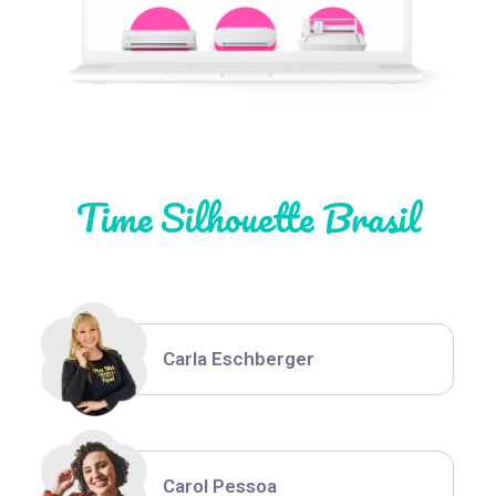
Natália Moura
Time Silhouette Brasil
Thiara Ney
Carla Eschberger
Carol Pessoa