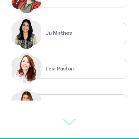
Ju Mirthes
Léia Pastori
Natália Moura